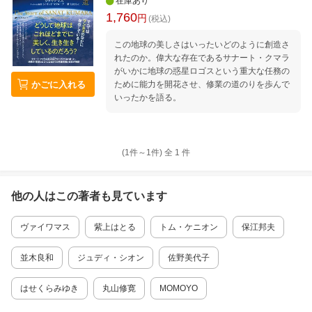
在庫あり
1,760
円
(税込)
この地球の美しさはいったいどのように創造さ
れたのか。偉大な存在であるサナート・クマラ
がいかに地球の惑星ロゴスという重大な任務の
かごに入れる
ために能力を開花させ、修業の道のりを歩んで
いったかを語る。
(1件～
1
件)
全
1
件
他の人はこの
著者
も見ています
ヴァイワマス
紫上はとる
トム・ケニオン
保江邦夫
並木良和
ジュディ・シオン
佐野美代子
はせくらみゆき
丸山修寛
MOMOYO