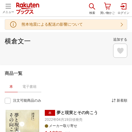
メニュー
熊本地震による配送の影響について
横倉文一
追加する
商品一覧
本
電子書籍
注文可能商品のみ
新着順
夢と現実とその向こう
本
2022年04月19日頃
発売
メーカー取り寄せ