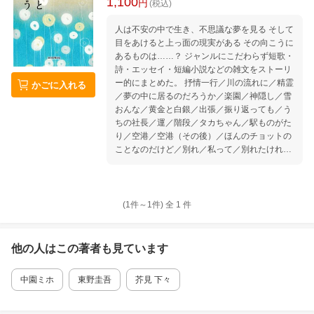
1,100
円
(税込)
人は不安の中で生き、不思議な夢を見る そして
目をあけると上っ面の現実がある その向こうに
あるものは……？ ジャンルにこだわらず短歌・
詩・エッセイ・短編小説などの雑文をストーリ
ー的にまとめた。 抒情一行／川の流れに／精霊
かごに入れる
／夢の中に居るのだろうか／楽園／神隠し／雪
おんな／黄金と白銀／出張／振り返っても／う
ちの社長／運／階段／タカちゃん／駅ものがた
り／空港／空港（その後）／ほんのチョットの
ことなのだけど／別れ／私って／別れたけれど
／手を振る／母への愛／酔いどれ／窓辺にて／
レインボー／生きること／悲しみ／浄玻璃の鏡
／空を飛ぶ／彼岸（墓場） 寸評 横倉文一の
短編を読んで あとがき
(1件～
1
件)
全
1
件
他の人はこの
著者
も見ています
中園ミホ
東野圭吾
芥見 下々