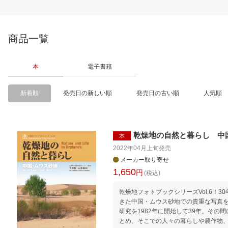
商品一覧
本
電子書籍
新着順
発売日の新しい順
発売日の古い順
人気順
乾燥地の自然と暮らし 中
本
2022年04月上旬
発売
メーカー取り寄せ
1,650
円
(税込)
乾燥地フォトブックシリーズVol.6！
きた中国・ムウス砂地での貴重な写真
研究を1982年に開始して39年。その
とめ、そこでの人々の暮らしや農作物