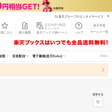
楽天グループのエンタメサービス
本/ゲーム/CD/DVD
注文内容の確認・
楽天市場
キャンセル
楽天ブックス
サービス一覧
お気に入り
購入履歴
楽天ブックスMyページ
ヘルプ
電子書籍
楽天Kobo
雑誌読み放題
楽天マガジン
放題
音楽配信
電子書籍(楽天Kobo)
R18+
音楽配信
楽天ミュージック
動画配信
楽天TV
動画配信ガイド
Rakuten PLAY
追加する
無料テレビ
Rチャンネル
チケット