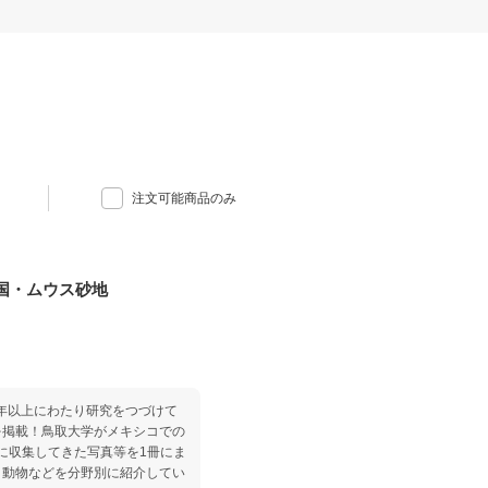
注文可能商品のみ
国・ムウス砂地
30年以上にわたり研究をつづけて
を掲載！鳥取大学がメキシコでの
間に収集してきた写真等を1冊にま
、動物などを分野別に紹介してい