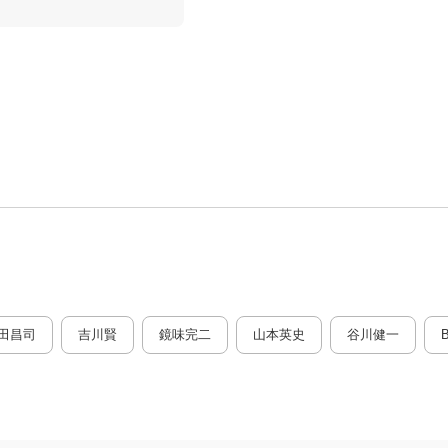
田昌司
吉川賢
鏡味完二
山本英史
谷川健一