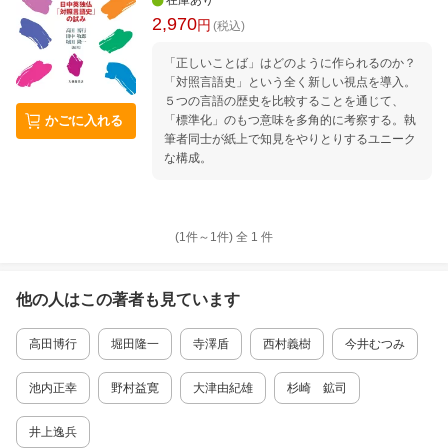
在庫あり
2,970
円
(税込)
「正しいことば」はどのように作られるのか？
「対照言語史」という全く新しい視点を導入。
５つの言語の歴史を比較することを通じて、
「標準化」のもつ意味を多角的に考察する。執
かごに入れる
筆者同士が紙上で知見をやりとりするユニーク
な構成。
(1件～
1
件)
全
1
件
他の人はこの
著者
も見ています
高田博行
堀田隆一
寺澤盾
西村義樹
今井むつみ
池内正幸
野村益寛
大津由紀雄
杉崎 鉱司
井上逸兵