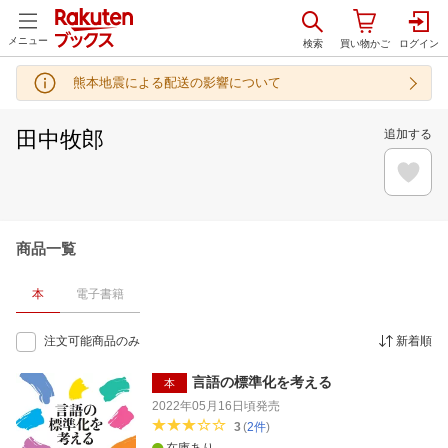
メニュー
熊本地震による配送の影響について
田中牧郎
追加する
商品一覧
本
電子書籍
注文可能商品のみ
新着順
言語の標準化を考える
本
2022年05月16日頃
発売
3
(
2
件
)