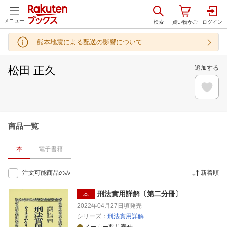
メニュー
熊本地震による配送の影響について
松田 正久
追加する
商品一覧
本
電子書籍
注文可能商品のみ
新着順
刑法實用詳解〔第二分冊〕
本
2022年04月27日頃
発売
シリーズ：
刑法實用詳解