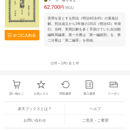
メーカー取り寄せ
62,700
円
(税込)
実用を旨とする刑法（明治40法45）の逐条註
解。刑法成立から3年後の1910（明治43）年発
行。当時、実用註解を多く手掛けていた自治館
編輯局編著。第一分冊は「第一編総則」を、第
かごに入れる
二分冊は「第二編罪」を収録。
(1件～
1
件)
全
1
件
買い物かご
お気に入り
閲覧履歴
購入履歴
クーポン
楽天ブックスとは？
ヘルプ
お問い合わせ
ご意見・ご要望