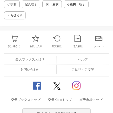
活のカタチとは ・妊活を可視化する 《CASE S
小学館
定真理子
横田 麻衣
小山田 明子
TUDY》 ＜case1＞子宮筋腫あり、流産2回。で
も無事出産 ＜case2＞不摂生からのデトック
くろせまき
ス、2ヶ月半で効果が出た ＜case3＞メンタル
ブロックがとれて、2人目を授かった！ ・妊活
ではメンタルブロックを取ることも大事 ・嬉し
い妊娠報告 CHAPTER2 【ミネラルファスティ
ングが身体と妊活に与えるパワー】 ◆ファステ
ィング、正しい定義 ・ファスティングとは ・
買い物かご
お気に入り
閲覧履歴
購入履歴
クーポン
現代におけるファスティングの目的 ・ミネラル
ファスティングについて ◆ファスティング、正
しい効果 ・ファスティングが身体に起こすこと
楽天ブックスとは？
ヘルプ
・具体的な効果について ◆VIDA式ミネラルファ
スティング、正しいやり方 1.ステップ ─ ファス
お問い合わせ
ご意見・ご要望
ティングの全体像を掴む ─ 2.チェック ─ 自分の
身体について知る ─ 3.ポイント ─ それぞれの期
間に摂取するもの ─ 4.スケジュール ─ ファステ
ィング、1日の流れ ─ ・酵素ドリンクの重要性
と選び方 ・ファスティングの注意点 ・「VID
A」独自の妊活ファスティングプログラム CHA
楽天ブックストップ
PTER3 【「美しく整える」ためのファスティ
楽天Koboトップ
楽天市場トップ
ング】 ◆ファスティングで叶うこと ・美しさ
を引き出す効果 ◆みるみるきれいにヤセていく