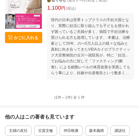
取り寄せ
(通常3〜9日程度で発送)
1,100
円
(税込)
現代の日本は世界トップクラスの不妊大国とな
り、実際に妊活に取り組んでも子どもを授かれ
ず困っているご夫婦が多く、病院で不妊治療を
かごに入れる
受けられる方も急増しています。 本書は、治療
家として20年、のべ5万人以上の様々な悩みと
真剣に向き合ってきたVIDAカイロプラクティッ
ク大宮整体院の古川一就院長が、特に「妊活」
でお悩みの方に対して「ファスティング(断
食)」による細胞レベルの体質改善を実践しても
らう事により、妊娠や出産報告という数多くの
実績が得られるようになったノウハウや体験談
が分かりやすく書かれています。 また、本書は
不妊治療に対立するものではなく、体質を改善
する事によって「妊娠しやすく元気な赤ちゃん
(1件～
1
件)
全
1
件
を産みやすい健康的なカラダ作り」を推奨して
います。 目次 〜はじめに 〜 このようなことで
妊活でお悩みではありませんか？ CHAPTER1
他の人はこの
著者
も見ています
【妊娠しやすい身体に導くために】 ◆昨今の妊
活事情について ・不妊に悩む人が増加傾向に
主婦の友社
古賀文敏
仲宗根康
森本義晴
講談社
・若々しく健康な卵巣と子宮を維持する ・子育
ては妊娠前から始まっている ◆本来あるべき妊