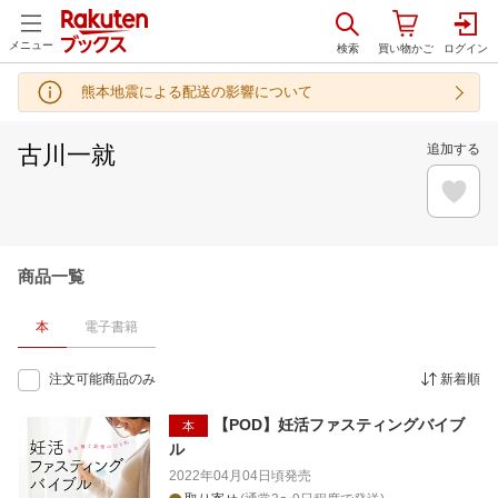
メニュー
熊本地震による配送の影響について
古川一就
追加する
商品一覧
本
電子書籍
注文可能商品のみ
新着順
【POD】妊活ファスティングバイブ
本
ル
2022年04月04日頃
発売