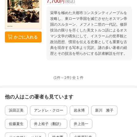
7,700
円
(税込)
栄華を極めた大都市コンスタンティノープルを
攻略し、東ローマ帝国を滅亡させたオスマン帝
国のスルターン、メフメト二世の一代記。修辞
技法の限りを尽くした美文トルコ語によるオス
マン文学の嚆矢にして、イスラームの世界観と
かごに入れる
政治思想、慣習を伝える史書としても重要な古
典を現存する写本より完訳。謎の多い著者の経
歴とその技法を明らかにする訳者解説を付す。
(1件～
1
件)
全
1
件
他の人はこの
著者
も見ています
浜田正美
アンドレ・クロー
岩永博
新川 雅子
佐藤夏生
井上裕子（翻訳）
井上浩一