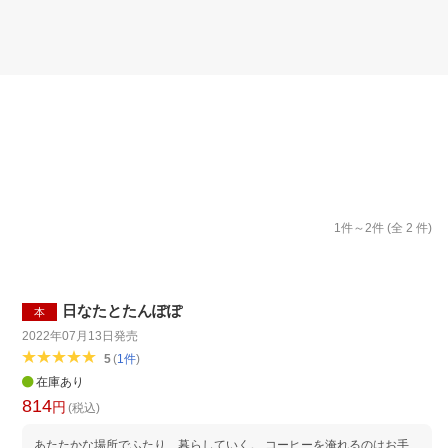
楽天チケット
エンタメニュース
推し楽
1
件～
2
件 (全
2
件)
日なたとたんぽぽ
本
2022年07月13日
発売
5
(
1
件
)
在庫あり
814
円
(税込)
あたたかな場所でふたり、暮らしていく。 コーヒーを淹れるのはお手