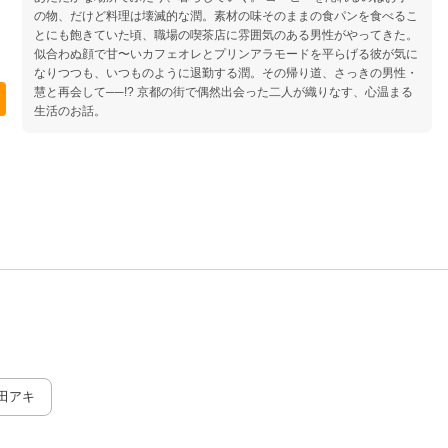
の物、だけど料理は壊滅的な潤。素材の味そのままの食パンを食べるこ
とにも飽きていた頃、職場の喫茶店に雰囲気のある男性がやってきた。
似合わぬ顔で甘〜いカフェオレとプリンアラモードを平らげる彼が気に
なりつつも、いつものように退勤する潤。その帰り道、さっきの男性・
慧と再会して──!? 京都の街で偶然出会った二人が織りなす、心温まる
生活のお話。
田アキ