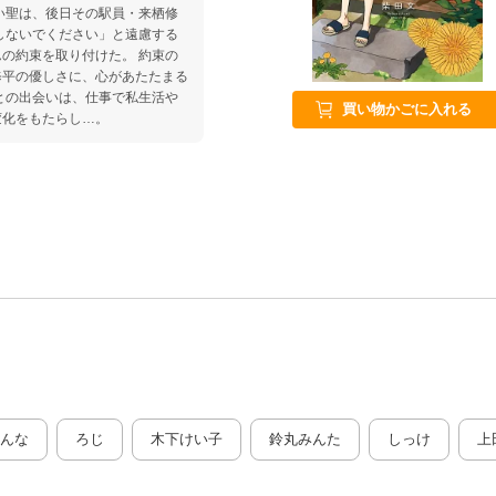
い聖は、後日その駅員・来栖修
しないでください」と遠慮する
の約束を取り付けた。 約束の
修平の優しさに、心があたたまる
との出会いは、仕事で私生活や
買い物かごに入れる
変化をもたらし…。
んな
ろじ
木下けい子
鈴丸みんた
しっけ
上