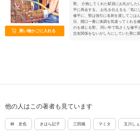
聖。 介抱してくれた駅員にお礼がした
平に再会する。 お礼を伝えるも「気に
修平に、聖は強引に名刺を渡してごはん
日、開口一番に体調を気遣ってくれる
のを感じる聖。 同い年で気さくな修平
買い物かごに入れる
交友関係をないがしろにしていた聖に
他の人はこの
著者
も見ています
林 史也
きはら記子
三田織
マミタ
玉川しぇ