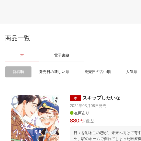
商品一覧
本
電子書籍
新着順
発売日の新しい順
発売日の古い順
人気順
スキップしたいな
本
2024年03月08日
発売
在庫あり
880
円
(税込)
日々を彩るこの恋が、未来へ向けて背中を押す。 激務
め、駅のホームで倒れてしまった医療