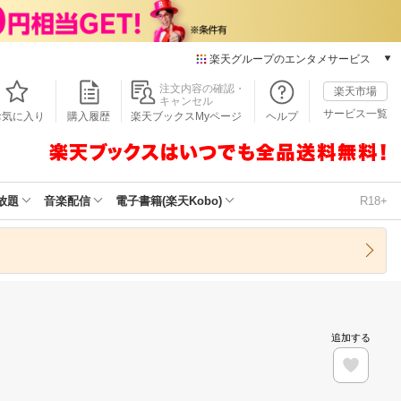
楽天グループのエンタメサービス
本/ゲーム/CD/DVD
注文内容の確認・
楽天市場
キャンセル
楽天ブックス
サービス一覧
お気に入り
購入履歴
楽天ブックスMyページ
ヘルプ
電子書籍
楽天Kobo
雑誌読み放題
楽天マガジン
放題
音楽配信
電子書籍(楽天Kobo)
R18+
音楽配信
楽天ミュージック
動画配信
楽天TV
動画配信ガイド
Rakuten PLAY
追加する
無料テレビ
Rチャンネル
チケット