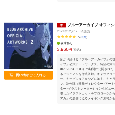
ブルーアーカイブ オフィシ
本
2023年12月19日頃
発売
5
(
3
件
)
在庫あり
3,960
円
(税込)
広がり続ける『ブルーアーカイブ』の
イブ』公式アートワークス、待望の第2弾 
04〜2023.02.03）の期間に公開さ
るビジュアルを徹底収録。キャラクタ
買い物かごに入れる
ー、キービジュアルなどに加え、キャ
フ、制作陣（開発ディレクター×アート
ター×イラストレーター）インタビュー
場したイラストカットをプロローグか
アカ』の裏側に迫るメイキング素材が