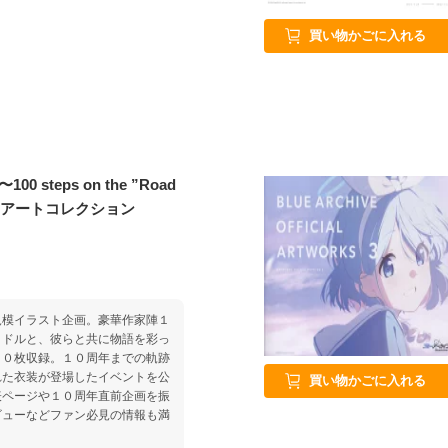
買い物かごに入れる
steps on the ”Road
ダウンアートコレクション
規模イラスト企画。豪華作家陣１
イドルと、彼らと共に物語を彩っ
００枚収録。１０周年までの軌跡
れた衣装が登場したイベントを公
買い物かごに入れる
表ページや１０周年直前企画を振
ビューなどファン必見の情報も満