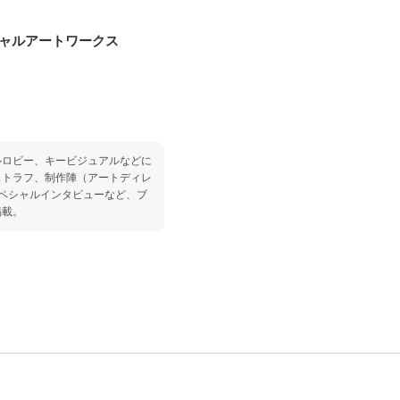
シャルアートワークス
ルロビー、キービジュアルなどに
ストラフ、制作陣（アートディレ
ペシャルインタビューなど、ブ
掲載。