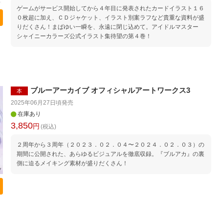
ゲームがサービス開始してから４年目に発表されたカードイラスト１６
０枚超に加え、ＣＤジャケット、イラスト別案ラフなど貴重な資料が盛
りだくさん！まばゆい一瞬を、永遠に閉じ込めて。アイドルマスター
シャイニーカラーズ公式イラスト集待望の第４巻！
ブルーアーカイブ オフィシャルアートワークス3
本
2025年06月27日頃
発売
在庫あり
3,850
円
(税込)
２周年から３周年（２０２３．０２．０４〜２０２４．０２．０３）の
期間に公開された、あらゆるビジュアルを徹底収録。『ブルアカ』の裏
側に迫るメイキング素材が盛りだくさん！