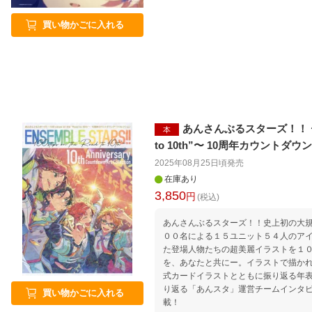
買い物かごに入れる
あんさんぶるスターズ！！ 〜100 
本
to 10th”〜 10周年カウント
2025年08月25日頃
発売
在庫あり
3,850
円
(税込)
あんさんぶるスターズ！！史上初の大
００名による１５ユニット５４人のア
た登場人物たちの超美麗イラストを１
を、あなたと共にー。イラストで描か
式カードイラストとともに振り返る年
り返る「あんスタ」運営チームインタ
買い物かごに入れる
載！