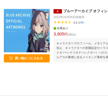
ブルーアーカイブ オフィ
本
2022年10月05日頃
発売
4.5
(
2
件
)
在庫あり
3,905
円
(税込)
キャラクタープロフィール、メモリア
加え、キャラクターの初期設定やイラ
クター×シナリオディレクター）へのス
ルアカの裏側に迫るメイキング素材を
買い物かごに入れる