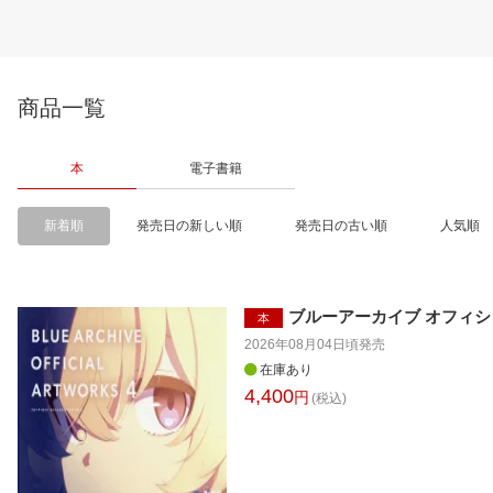
商品一覧
本
電子書籍
新着順
発売日の新しい順
発売日の古い順
人気順
ブルーアーカイブ オフィシ
本
2026年08月04日頃
発売
在庫あり
4,400
円
(税込)