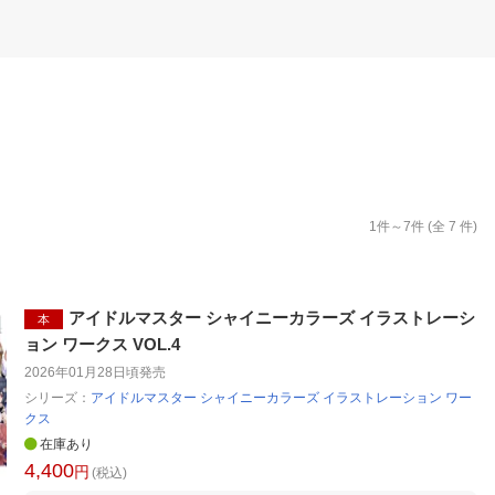
楽天チケット
エンタメニュース
推し楽
1
件～
7
件 (全
7
件)
アイドルマスター シャイニーカラーズ イラストレーシ
本
ョン ワークス VOL.4
2026年01月28日頃
発売
シリーズ：
アイドルマスター シャイニーカラーズ イラストレーション ワー
クス
在庫あり
4,400
円
(税込)