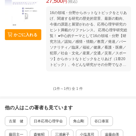
27,500
円
(税込)
16の領域・分野からホットなトピックをとりあ
げ、関連する研究の歴史的背景、最新の動向、
今後の課題と展望がわかる、応用心理学研究の
ヒント満載のリファレンス。 応用心理学研究総
かごに入れる
覧！ ●中心的テーマとして16の領域・分野【研
究方法／認知／感情・情動／教育／発達／パー
ソナリティ／臨床／福祉／健康／看護・医療／
犯罪／社会・文化／産業／交通／災害／スポー
ツ】からホットなトピックをとりあげ（1章20
トピック）、今どんな研究がその分野でなされ
ているのか、関連する研究の歴史的背景、最新
の動向、今後の課題と展望がわかる応用心理学
研究の一大リファレンス。 ●各章の研究の現在
地が俯瞰できる総説付き。 ●研究のヒントが満
(1件～
1
件)
全
1
件
載。ベテランから若手まで幅広く活用できる10
0％丸ごと応用心理学が詰まった新しいハンド
ブック。 ●心理学研究者、関連領域・分野の研
他の人はこの
著者
も見ています
究者、大学院生必読必備の図書。
古屋 健
日本応用心理学会
角山剛
谷口泰富
藤田主一
森敏昭
三浦麻子
小塩真司
遠藤由美