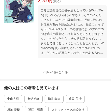
2,200
円
(税込)
自然言語処理の定番手法となっているWord2Ve
cを使ってみたい初心者やちょっと手の込んだ
ことをしてみたい中級者向けに、Word2Vecの
お役立ちTipsを詰め込みました。 最近はもっぱ
らBERTやGPTシリーズの登場によってWord2V
ecは過去の技術という印象があるかもしれませ
ん。ですが今だからこそ知見も溜まっており、
安定して使えるようになったとも言えます。 W
ord2Vecを使い倒すためのノウハウの1つ1つ
は、どこかの記事などでみたことがあるものか
もしれませんが、これ1冊だけで役立つように
なっています。使い倒しブックということで、
理論的な点よりも、使い方に重点を置き、多く
の実装例から結果を見ながら理解できます。
(1件～
1
件)
全
1
件
他の人はこの
著者
も見ています
中山光樹
新納浩幸
柳井 孝介
庄司 美沙
坂地 泰紀
近江 崇宏
ストックマーク株式会社