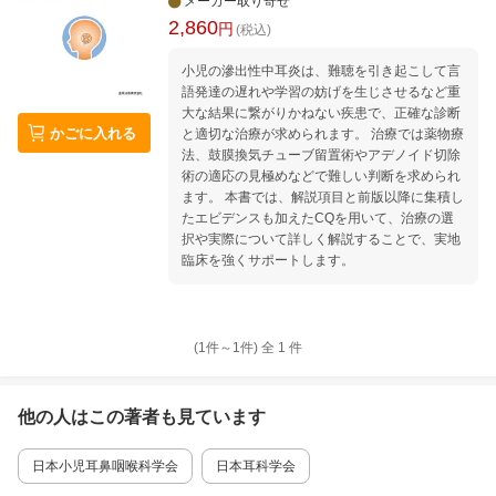
メーカー取り寄せ
2,860
円
(税込)
小児の滲出性中耳炎は、難聴を引き起こして言
語発達の遅れや学習の妨げを生じさせるなど重
大な結果に繋がりかねない疾患で、正確な診断
かごに入れる
と適切な治療が求められます。 治療では薬物療
法、鼓膜換気チューブ留置術やアデノイド切除
術の適応の見極めなどで難しい判断を求められ
ます。 本書では、解説項目と前版以降に集積し
たエビデンスも加えたCQを用いて、治療の選
択や実際について詳しく解説することで、実地
臨床を強くサポートします。
(1件～
1
件)
全
1
件
他の人はこの
著者
も見ています
日本小児耳鼻咽喉科学会
日本耳科学会