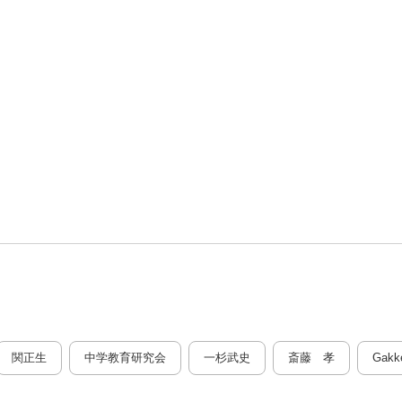
関正生
中学教育研究会
一杉武史
斎藤 孝
Gakk