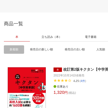
商品一覧
本
立ち読み（本）
電子書籍
新着順
発売日の新しい順
発売日の古い順
人気順
改訂第2版キクタン【中学
本
2022年10月14日頃
発売
4.25
(
4
件
)
在庫あり
1,320
円
(税込)