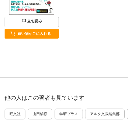
立ち読み
買い物かごに入れる
他の人はこの
著者
も見ています
旺文社
山田暢彦
学研プラス
アルク文教編集部