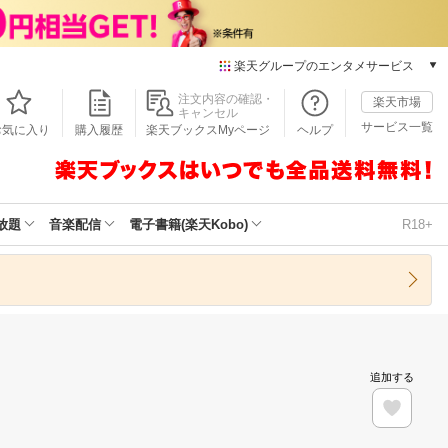
楽天グループのエンタメサービス
本/ゲーム/CD/DVD
注文内容の確認・
楽天市場
キャンセル
楽天ブックス
サービス一覧
お気に入り
購入履歴
楽天ブックスMyページ
ヘルプ
電子書籍
楽天Kobo
雑誌読み放題
楽天マガジン
放題
音楽配信
電子書籍(楽天Kobo)
R18+
音楽配信
楽天ミュージック
動画配信
楽天TV
動画配信ガイド
Rakuten PLAY
追加する
無料テレビ
Rチャンネル
チケット