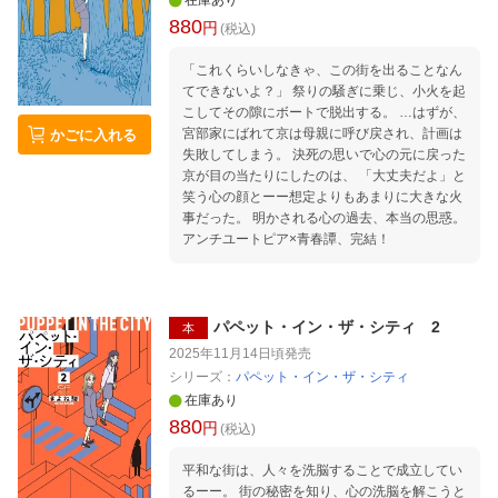
在庫あり
880
円
(税込)
「これくらいしなきゃ、この街を出ることなん
てできないよ？」 祭りの騒ぎに乗じ、小火を起
こしてその隙にボートで脱出する。 …はずが、
宮部家にばれて京は母親に呼び戻され、計画は
かごに入れる
失敗してしまう。 決死の思いで心の元に戻った
京が目の当たりにしたのは、 「大丈夫だよ」と
笑う心の顔とーー想定よりもあまりに大きな火
事だった。 明かされる心の過去、本当の思惑。
アンチユートピア×青春譚、完結！
パペット・イン・ザ・シティ 2
本
2025年11月14日頃
発売
シリーズ：
パペット・イン・ザ・シティ
在庫あり
880
円
(税込)
平和な街は、人々を洗脳することで成立してい
るーー。 街の秘密を知り、心の洗脳を解こうと