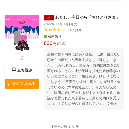
ちは殺人犯の子供達なんだから」とーーー。 ★
特典情報はこちら
わたし、今日から「おひとりさま」
本
2022年11月08日
発売
3.67
(
3
件
)
在庫あり
836
円
(税込)
高校卒業と同時に結婚・妊娠。 以来、泉は幼い
頃からの夢だった専業主婦として暮らしてき
た。 しかしある日、夫から一方的に離婚を言い
立ち読み
渡される。さらに中学受験を控えた娘は稼ぎの
いい夫につくと言い、泉は突然、ひとりになっ
てしまう。 不安定な経歴・真っ白な履歴書・知
かごに入れる
っているのはママ友社会だけ。そんな状況の
中、聡明な娘に言われるがまま上京する泉。無
謀かと思われた東京暮らしは周りの助けを受け
つつ、手探りながらも前進していく。 文句を言
いながらも居候を許してくれた友人・じゅりち
ゃん。クズだけどポジティブで優しいヒモ男・
紐野くん。そして、いつも的確なアドバイスを
くれる娘・ミチちゃん。 能天気さも武器に変え
(1件～
6
件)
全
6
件