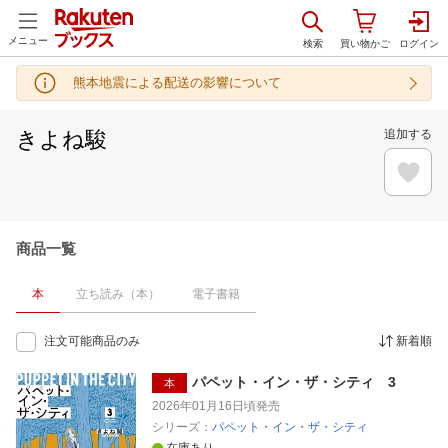
メニュー
熊本地震による配送の影響について
きよね駿
追加する
商品一覧
本
立ち読み（本）
電子書籍
注文可能商品のみ
新着順
パペット・イン・ザ・シティ 3
本
2026年01月16日頃
発売
シリーズ：
パペット・イン・ザ・シティ