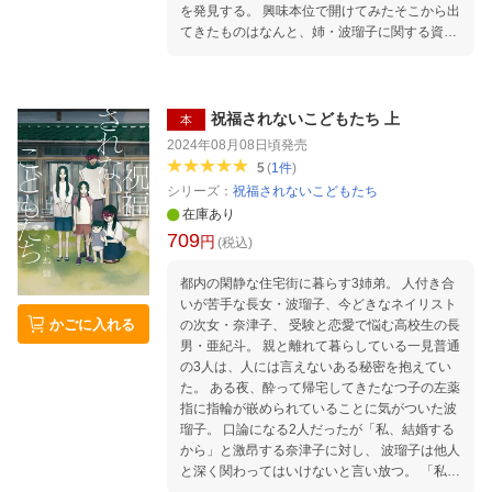
を発見する。 興味本位で開けてみたそこから出
てきたものはなんと、姉・波瑠子に関する資料
でーーー！？ ★特典情報はこちら
祝福されないこどもたち 上
本
2024年08月08日頃
発売
5
(
1
件
)
シリーズ：
祝福されないこどもたち
在庫あり
709
円
(税込)
都内の閑静な住宅街に暮らす3姉弟。 人付き合
いが苦手な長女・波瑠子、今どきなネイリスト
かごに入れる
の次女・奈津子、 受験と恋愛で悩む高校生の長
男・亜紀斗。 親と離れて暮らしている一見普通
の3人は、人には言えないある秘密を抱えてい
た。 ある夜、酔って帰宅してきたなつ子の左薬
指に指輪が嵌められていることに気がついた波
瑠子。 口論になる2人だったが「私、結婚する
から」と激昂する奈津子に対し、 波瑠子は他人
と深く関わってはいけないと言い放つ。 「私た