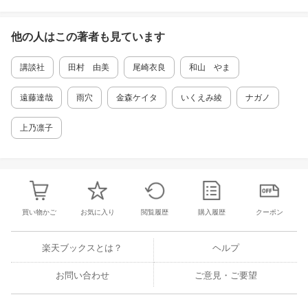
て、泉は妻でも母でもない幸せを見出しつつあ
った。 誰にも明かしていない“ある秘密”を抱え
ながらーー。
他の人はこの
著者
も見ています
講談社
田村 由美
尾崎衣良
和山 やま
遠藤達哉
雨穴
金森ケイタ
いくえみ綾
ナガノ
上乃凛子
買い物かご
お気に入り
閲覧履歴
購入履歴
クーポン
楽天ブックスとは？
ヘルプ
お問い合わせ
ご意見・ご要望