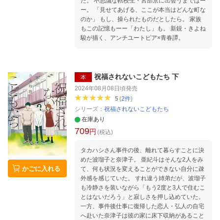
た。 不思議な転校生・宮部京に出会うまではー
ー。 「見せてあげる、ここが本当はどんな町な
のか」 もし、操られたものだとしたら。 家族
もこの記憶もーー「わたし」も。 新鋭・きよね
駿が描く、アンチユートピア×青春譚。
祝福されないこどもたち 下
本
2024年08月08日頃
発売
5
(
2
件
)
シリーズ：
祝福されないこどもたち
在庫あり
709
円
(税込)
タカハシさん事件の後、離れて暮らすことに決
めた波瑠子と奈津子。 亜紀斗はそんな2人をみ
かごに入れる
て、何も状況を変えることができない自分に疎
外感を感じていた。 すれ違う姉弟だが、波瑠子
も冷静さを装いながら「もう2度と3人で住むこ
とはないだろう」と寂しさを押し込めていた。
一方、事件後仕事に復帰した恋人・弘人の自宅
へ赴いた奈津子は彼の家に床下収納があること