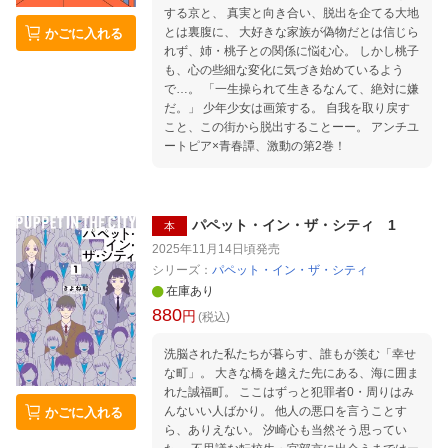
する京と、 真実と向き合い、脱出を企てる大地
とは裏腹に、 大好きな家族が偽物だとは信じら
かごに入れる
れず、姉・桃子との関係に悩む心。 しかし桃子
も、心の些細な変化に気づき始めているよう
で…。 「一生操られて生きるなんて、絶対に嫌
だ。」 少年少女は画策する。 自我を取り戻す
こと、この街から脱出することーー。 アンチユ
ートピア×青春譚、激動の第2巻！
パペット・イン・ザ・シティ 1
本
2025年11月14日頃
発売
シリーズ：
パペット・イン・ザ・シティ
在庫あり
880
円
(税込)
洗脳された私たちが暮らす、誰もが羨む「幸せ
な町」。 大きな橋を越えた先にある、海に囲ま
れた誠福町。 ここはずっと犯罪者0・周りはみ
んないい人ばかり。 他人の悪口を言うことす
かごに入れる
ら、ありえない。 汐崎心も当然そう思ってい