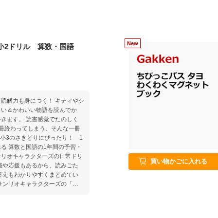
小2ドリル 算数・国語
読解力も身につく！ キティやシ
しい＆かわいい物語を読んでか
きます。 読書感覚でたのしく
冊終わってしまう、そんな一冊
る 算数と国語の1年間の予習・
ンリオキャラクターズの日常ドリ
買い物かごに入れる
識や応援もあるから、読みごた
答えもわかりやすくまとめてい
典として、サンリオキャラクタ
理科でも使える！単位の復習＆さき
立つ！パソコン風ローマ字さき