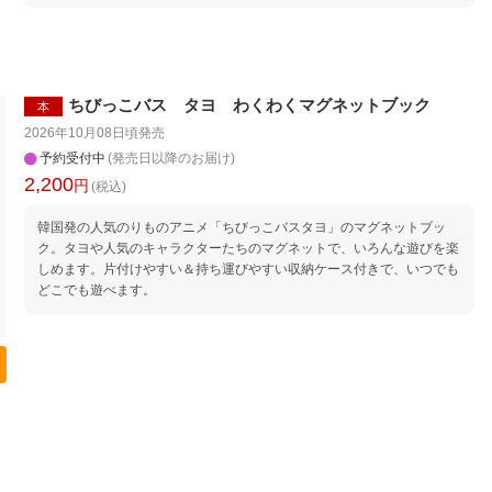
や「ポスター」がついてくる！ 特典として、サンリオキャラクターズ
の ・キラキラシール（1枚） ・アルファベットポスター ・九九ポスタ
ー ・漢字一覧表 などがついてきます！
ちびっこバス タヨ わくわくマグネットブック
本
2026年10月08日頃
発売
予約受付中
(発売日以降のお届け)
2,200
円
(税込)
韓国発の人気のりものアニメ「ちびっこバスタヨ」のマグネットブッ
ク。タヨや人気のキャラクターたちのマグネットで、いろんな遊びを楽
しめます。片付けやすい＆持ち運びやすい収納ケース付きで、いつでも
どこでも遊べます。