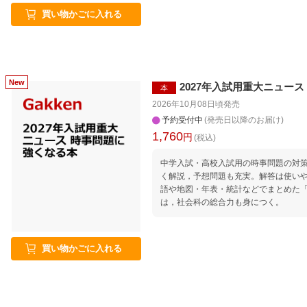
買い物かごに入れる
2027年入試用重大ニュー
本
2026年10月08日頃
発売
予約受付中
(発売日以降のお届け)
1,760
円
(税込)
中学入試・高校入試用の時事問題の対
く解説，予想問題も充実。解答は使い
語や地図・年表・統計などでまとめた
は，社会科の総合力も身につく。
買い物かごに入れる