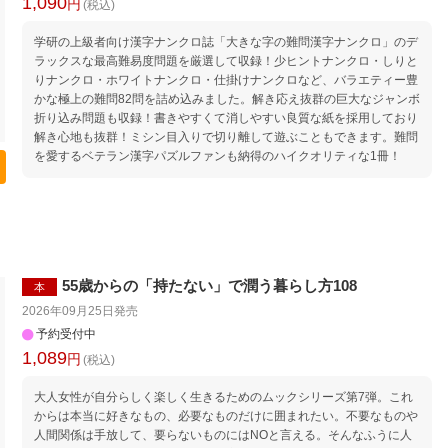
1,090
円
(税込)
学研の上級者向け漢字ナンクロ誌「大きな字の難問漢字ナンクロ」のデ
ラックスな最高難易度問題を厳選して収録！少ヒントナンクロ・しりと
りナンクロ・ホワイトナンクロ・仕掛けナンクロなど、バラエティー豊
かな極上の難問82問を詰め込みました。解き応え抜群の巨大なジャンボ
折り込み問題も収録！書きやすくて消しやすい良質な紙を採用しており
解き心地も抜群！ミシン目入りで切り離して遊ぶこともできます。難問
を愛するベテラン漢字パズルファンも納得のハイクオリティな1冊！
55歳からの「持たない」で潤う暮らし方108
本
2026年09月25日
発売
予約受付中
1,089
円
(税込)
大人女性が自分らしく楽しく生きるためのムックシリーズ第7弾。これ
からは本当に好きなもの、必要なものだけに囲まれたい。不要なものや
人間関係は手放して、要らないものにはNOと言える。そんなふうに人