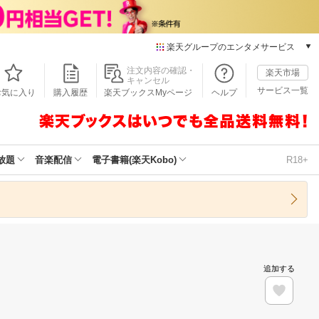
楽天グループのエンタメサービス
本/ゲーム/CD/DVD
注文内容の確認・
楽天市場
キャンセル
楽天ブックス
サービス一覧
お気に入り
購入履歴
楽天ブックスMyページ
ヘルプ
電子書籍
楽天Kobo
雑誌読み放題
楽天マガジン
放題
音楽配信
電子書籍(楽天Kobo)
R18+
音楽配信
楽天ミュージック
動画配信
楽天TV
動画配信ガイド
Rakuten PLAY
追加する
無料テレビ
Rチャンネル
チケット