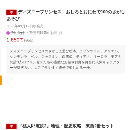
ディズニープリンセス おしろとおにわで100のさがし
本
あそび
2026年09月17日頃
発売
予約受付中
(発売日以降のお届け)
1,650
円
(税込)
ディズニープリンセスのさがしえ遊び絵本。ラプンツェル、アリエル、
シンデレラ、ベル、ジャスミン、白雪姫、ティアナ、オーロラ、モアナ
の計9人のプリンセスたちの素敵なお城やお庭を舞台に人気キャラクタ
ーが勢ぞろい。大判で見やすく親子で楽しめる一冊。
『桃太郎電鉄2』地理・歴史攻略 東西2冊セット
本