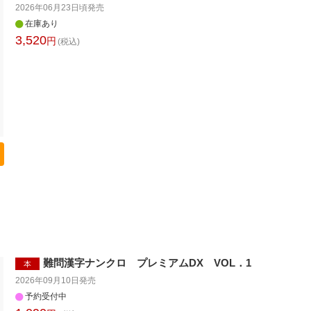
2026年06月23日頃
発売
在庫あり
3,520
円
(税込)
難問漢字ナンクロ プレミアムDX VOL．1
本
2026年09月10日
発売
予約受付中