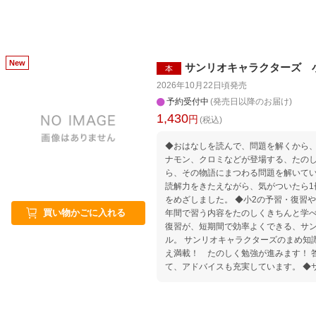
サンリオキャラクターズ 
本
2026年10月22日頃
発売
予約受付中
(発売日以降のお届け)
1,430
円
(税込)
◆おはなしを読んで、問題を解くから、
ナモン、クロミなどが登場する、たの
ら、その物語にまつわる問題を解いてい
読解力をきたえながら、気がついたら1
をめざしました。 ◆小2の予習・復習や小3のさきどりにぴったり！ 1
買い物かごに入れる
年間で習う内容をたのしくきちんと学べ
復習が、短期間で効率よくできる、サ
ル。 サンリオキャラクターズのまめ知
え満載！ たのしく勉強が進みます！ 
て、アドバイスも充実しています。 ◆サンリオキャラクターズの「シー
ル」や「ポスター」がついてくる！ 特
ーズの ・キラキラシール（1枚） ・
どりポスター ・社会の調べ学習でも役