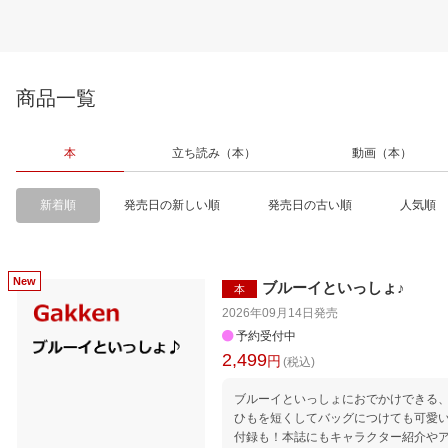
商品一覧
本
立ち読み（本）
動画（本）
新着順
発売日の新しい順
発売日の古い順
人気順
ブルーイといっしょ♪
本
2026年09月14日
発売
予約受付中
2,499
円
(税込)
ブルーイといっしょにおでかけできる、
ひもを短くしてバッグにつけても可愛
付録も！本誌にもキャラクター紹介や