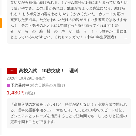
笑いながら勉強が続けられる。しかも5教科が1冊にまとまっているとい
う使いやすさ。この1冊があれば、勉強がちょっと身近になり、続けら
れる！ もう半分は内容をわかりやすくかみくだいた、赤シート対応の
充実した要点集。ただかわいいだけの内容がうすい参考書ではありませ
ん！ テスト勉強のおともに1年間ずっと寄り添ってくれます！ 読
者 か ら の 絶 賛 の 声 が 続 々 ！ ・ 5教科が一冊にま
とまっているのがすごい。それもマンガで！（中学1年生保護者） ・ た
のしく明るく勉強できるのがとてもよかったです♪（中学1年生） ・ 説
明や問題だけだとやる気が出ないが、マンガがあるので自分から読んで
いた！（中学1年生保護者） ・ マンガなので、新しい単元も苦手意識な
く学べた。（中学1年生） ・ 息子がソファーでくつろぎながら読んでい
た。先取り学習にもいいと思う。（小学5年生保護者） ・ マンガだから
高校入試 10秒突破！ 理科
本
頭に入ってくる。集中して楽しめる。要点がわかりやすい。（中学2年
生） ・ 持ち運びしやすいサイズ感、2ページで内容が完結するのもちょ
2026年10月29日頃
発売
うどいい。（小学6年生保護者） ・ 赤シートで消えるので、内容をおさ
予約受付中
(発売日以降のお届け)
らいするのに使いやすい。（中学2年生） （※ 本シリーズ「中1」の発
1,430
円
(税込)
売前モニターキャンペーン参加者へのアンケート回答より）
「高校入試の対策をしたいけど、時間が足りない！」高校入試で問われ
る、理科の重要事項を1テーマあたり、たったの10秒でスピード暗記。
ビジュアルとフレーズを活用することで短時間でも、しっかりと記憶の
定着を図ることができます。