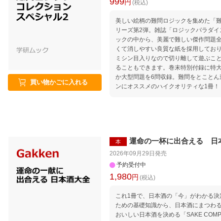
999
円
(税込)
4章：あなたのためを思ってお姉様 5章
電車マナーガン無視マン 7章：行列横入
美しい絵柄の難問ロジックを集めた「
ぱなしMC王 9章：毎回微妙に遅刻姫 1
リーズ第2弾。雑誌「ロジックパラダイ
章：忙しいアピールで忙しいマン 12
ックの中から、美麗で難しい傑作問題全
じさん マイ・オリジナルのろい のろわずできるストレス解消法 おわり
くて消しやすい良質な紙を採用してお
に
ミシン目入りなので切り離して遊ぶこ
ることもできます。巻末特別付録に特大
か大型問題を6問収録。難問をとことん
買い物かごに入れる
ンにオススメのハイクオリティな1冊！
運命の一杯に出合える 日
本
2026年09月29日
発売
予約受付中
1,980
円
(税込)
これ1冊で、日本酒の「今」がわかる決
ための基礎知識から、日本酒にまつわ
おいしい日本酒を決める「SAKE COMP