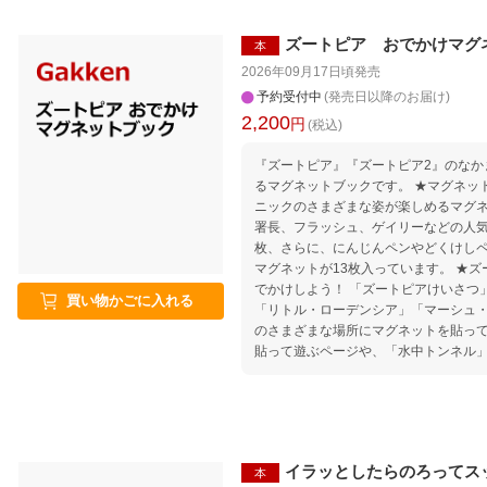
どりシート ・漢字一覧表 などがついて
ズートピア おでかけマグ
本
2026年09月17日頃
発売
予約受付中
(発売日以降のお届け)
2,200
円
(税込)
『ズートピア』『ズートピア2』のなか
るマグネットブックです。 ★マグネットはたっぷり37枚！ ジュディや
ニックのさまざまな姿が楽しめるマグネ
署長、フラッシュ、ゲイリーなどの人気
枚、さらに、にんじんペンやどくけし
マグネットが13枚入っています。 ★ズートピアのいろいろな場所にお
でかけしよう！ 「ズートピアけいさつ
買い物かごに入れる
「リトル・ローデンシア」「マーシュ
のさまざまな場所にマグネットを貼っ
貼って遊ぶページや、「水中トンネル
り、いろいろな遊びを楽しむことができます。 ★収納ケー
ネットを片付けやすく、持ち運びにも便
片付けの際に役立つ、マグネットの一
イラッとしたらのろってス
本