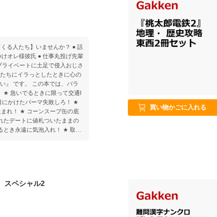
人たち】いませんか？ ● 話
つけオレ様彼氏 ● 仕事丸投げ先輩
● プライベートに土足で侵入おじさ
い』 です。 この本では、バラ
通I
日にかけたパーマ失敗しろ！ ★
買い物かごに入れる
まれ！ ★ コーンスープ缶の底
入れたデートに値札ついたままの
るとき永遠に気泡入れ！ ★ 取っ
な！ ★ ラップのはじっこが毎
ンタが毎回紙詰まりしろ！ ★ 触
ラストの合わせ技は効果抜群！
立ちもスッキリです！ この
 スペシャル2
ませておけば、いつでもどこでも
ライラはすぐさまサラリとかわし
横取りマウン
氏 3章：華麗に丸投げ先輩女子