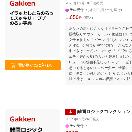
2026年09月10日頃
発売
予約受付中
(発売日以降のお届け)
1,650
円
(税込)
あなたの周りにこんな【イラッとさせてくる
題横取りマウントガール ● 価値観おし
女子 ● 忙しいアピールで忙しいマン 
ん etc… 会社で街中で恋愛で、こんな人たちにイラっとしたときに心の
中でさけぶのろい、それが 『プチ?のろ
エティ豊かな68のろいを厳選しました。 ★ 急いでるときに限って交
Cカードの残額不足しろ！ ★ デート前
買い物かごに入れる
急いでるときのエレベーター、全階に止
に一生コーン残り続けろ！ ★ 気合い
服で行け！ ★ スマホの保護フィルム貼
手の取れる鍋の取っ手、二度と見つかる
回行方不明になれ！ ★ 自分の番でプリ
るドアノブすべてで静電気をくらえ！ 自分の身に起きると地味にダメ
ージをくらうのろいと、シュールなイ
涙目のアイツを想像してくすりと笑えば苛
難問ロジックコレクション
本
本を会社のデスクやバッグの中にひそ
サクッとのろえちゃう? 降りかかるイ
2026年09月26日
発売
ましょう♪ はじめに オススメのろいスタイル☆ 1章：話題
予約受付中
トガール 2章：価値観おしつけオレ様彼