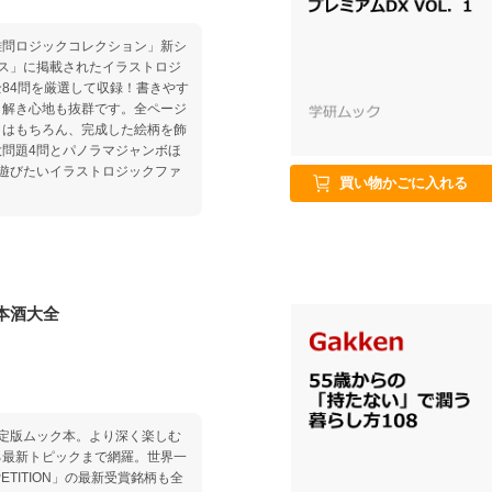
：自分のミス棚上げ上司 6章：
り女王 8章：会議でしゃべりっ
難問ロジックコレクション」新シ
0章：ナチュラル失礼アネキ 11
ス」に掲載されたイラストロジ
章：プライベートに土足で侵入お
84問を厳選して収録！書きやす
り解き心地も抜群です。全ページ
とはもちろん、完成した絵柄を飾
問題4問とパノラマジャンボほ
遊びたいイラストロジックファ
買い物かごに入れる
本酒大全
定版ムック本。より深く楽しむ
る最新トピックまで網羅。世界一
ETITION」の最新受賞銘柄も全