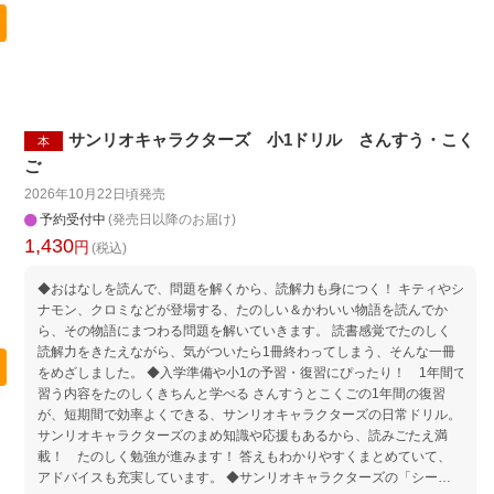
サンリオキャラクターズ 小1ドリル さんすう・こく
本
ご
2026年10月22日頃
発売
予約受付中
(発売日以降のお届け)
1,430
円
(税込)
◆おはなしを読んで、問題を解くから、読解力も身につく！ キティやシ
ナモン、クロミなどが登場する、たのしい＆かわいい物語を読んでか
ら、その物語にまつわる問題を解いていきます。 読書感覚でたのしく
読解力をきたえながら、気がついたら1冊終わってしまう、そんな一冊
をめざしました。 ◆入学準備や小1の予習・復習にぴったり！ 1年間で
習う内容をたのしくきちんと学べる さんすうとこくごの1年間の復習
が、短期間で効率よくできる、サンリオキャラクターズの日常ドリル。
サンリオキャラクターズのまめ知識や応援もあるから、読みごたえ満
載！ たのしく勉強が進みます！ 答えもわかりやすくまとめていて、
アドバイスも充実しています。 ◆サンリオキャラクターズの「シール」