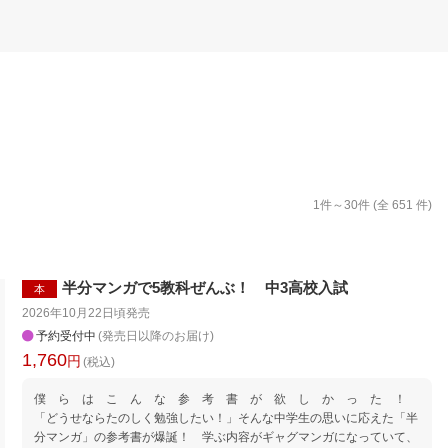
楽天チケット
エンタメニュース
推し楽
1
件～
30
件 (全
651
件)
半分マンガで5教科ぜんぶ！ 中3高校入試
本
2026年10月22日頃
発売
予約受付中
(発売日以降のお届け)
1,760
円
(税込)
僕 ら は こ ん な 参 考 書 が 欲 し か っ た ！
「どうせならたのしく勉強したい！」そんな中学生の思いに応えた「半
分マンガ」の参考書が爆誕！ 学ぶ内容がギャグマンガになっていて、