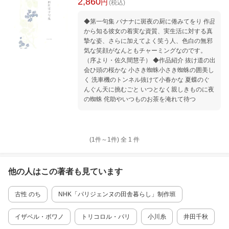
2,860
円
(税込)
◆第一句集 バナナに斑夜の厨に倦みてをり 作品
から知る彼女の着実な資質、実生活に対する真
摯な姿、さらに加えてよく笑う人、色白の無邪
気な笑顔がなんともチャーミングなのです。
（序より・佐久間慧子） ◆作品紹介 抜け道の出
会ひ頭の桜かな 小さき蜘蛛小さき蜘蛛の囲美し
く 洗車機のトンネル抜けて小春かな 夏蝶のぐ
んぐん天に挑むごと いつとなく親しきものに夜
の蜘蛛 侘助やいつものお茶を淹れて待つ
(1件～
1
件)
全
1
件
他の人はこの
著者
も見ています
古性 のち
NHK「パリジェンヌの田舎暮らし」制作班
イザベル・ボワノ
トリコロル・パリ
小川糸
井田千秋