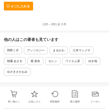
かごに入れる
(1件～
3
件)
全
3
件
他の人はこの
著者
も見ています
岡野く仔
アンソロジー
まるかわ
江本マシメサ
朝霧 あさき
紫 真依
セレン
ワイエム系
ゆき哉
ゆざきさかおみ
買い物かご
お気に入り
閲覧履歴
購入履歴
クーポン