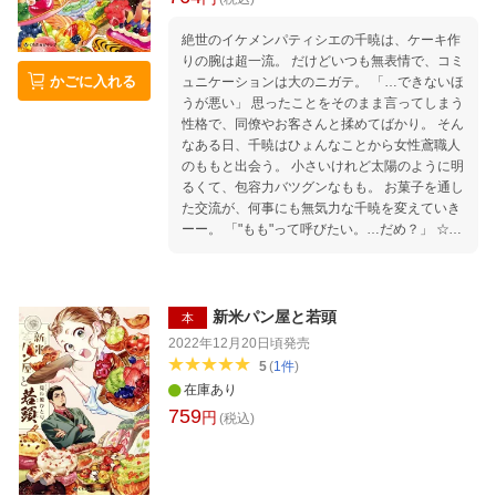
絶世のイケメンパティシエの千暁は、ケーキ作
りの腕は超一流。 だけどいつも無表情で、コミ
かごに入れる
ュニケーションは大のニガテ。 「…できないほ
うが悪い」 思ったことをそのまま言ってしまう
性格で、同僚やお客さんと揉めてばかり。 そん
なある日、千暁はひょんなことから女性鳶職人
のももと出会う。 小さいけれど太陽のように明
るくて、包容力バツグンなもも。 お菓子を通し
た交流が、何事にも無気力な千暁を変えていき
ーー。 「"もも"って呼びたい。…だめ？」 ☆登
場するお菓子のレシピ付き☆ 糖度200％♡甘く
てぴゅあなハートフルコメディ！
新米パン屋と若頭
本
2022年12月20日頃
発売
5
(
1
件
)
在庫あり
759
円
(税込)