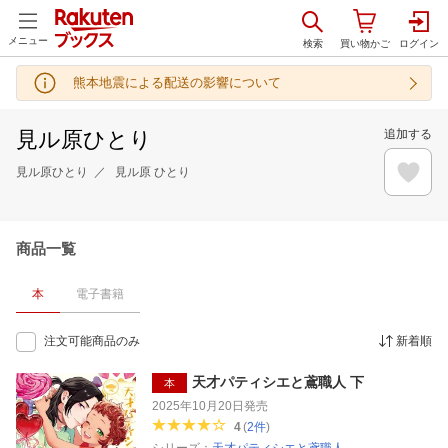
メニュー
熊本地震による配送の影響について
見ル原ひとり
追加する
見ル原ひとり
見ル原 ひとり
商品一覧
本
電子書籍
注文可能商品のみ
新着順
天才パティシエと鳶職人 下
本
2025年10月20日
発売
4
(
2
件
)