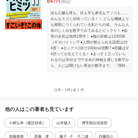
847
円
(税込)
頭も心臓も胃も、目も耳も鼻毛もアソコも……
みんなスゴく頑張っている！！ どんな機械より
も精密につくられている私たちの体。 そんな人
体のしくみを数字でみてみるとビックリ！ ●血
管の全長は地球2周半！ ●脳の容量は1200GB
（ギガバイト）!? ●人間が耐えられる温度は20
4度！ ●セックス1回で200kcal消費!? ●肝臓は3/
4切っても生えてくる！ ●まっすぐ立っていら
れるのは30分まで!? 生命の神秘を感じる数字か
ら、人には聞けない男女の数字まで、 「理科」
でも「生物」でも教えてくれなかった 私たちの
体のおもしろデータが大公開！
(1件～
1
件)
全
1
件
他の人はこの
著者
も見ています
小林弘幸（建設技術）
山本健人
博学面白倶楽部
加藤俊徳
斎藤 孝
藤子・F・ 不二雄
内藤誼人