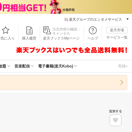
楽天グループのエンタメサービス
本/ゲーム/CD/DVD
注文内容の確認・
楽天市場
キャンセル
楽天ブックス
サービス一覧
お気に入り
購入履歴
楽天ブックスMyページ
ヘルプ
電子書籍
楽天Kobo
雑誌読み放題
楽天マガジン
放題
音楽配信
電子書籍(楽天Kobo)
R18+
音楽配信
楽天ミュージック
動画配信
楽天TV
動画配信ガイド
Rakuten PLAY
追加する
無料テレビ
Rチャンネル
チケット