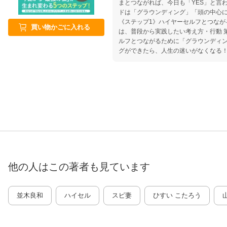
まとつながれば、今日も「YES」と言
ドは「グラウンディング」「頭の中心に
《ステップ1》ハイヤーセルフとつな
買い物かごに入れる
は、普段から実践したい考え方・行動 
ルフとつながるために「グラウンディ
グができたら、人生の迷いがなくなる！
セルフとつながるために「頭の中心」
セルフとつながるための意識の保ち方 
ルフとつながるために「記憶や感情」
楽」をきれいにすることが大事 第6章
つながるために「エネルギー」をチャ
して、さらに3大エネルギーを取り入れ
ES」と言うエネルギー活用術 成功し
活習慣
他の人はこの
著者
も見ています
並木良和
ハイセル
スピ妻
ひすい こたろう