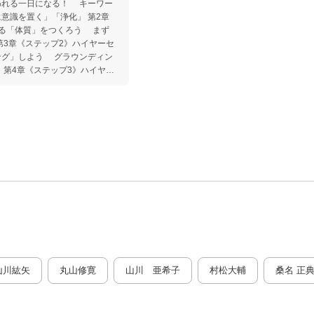
われる一日になる！ キーワー
意識を置く」「浄化」 第2章
がる「体質」をつくろう まず
第3章《ステップ2》ハイヤーセ
ング」しよう グラウンディン
 第4章《ステップ3》ハイヤー
に意識を集中しよう ハイヤー
第5章《ステップ4》ハイヤーセ
を浄化しよう 常に「喜怒哀
《ステップ5》ハイヤーセルフと
ージしよう 「オーラ」を浄化
る 第7章 神さまが、今日も「Y
ている人が続けている大切な生
山川紘矢
丸山修寛
山川 亜希子
村松大輔
桑名 正