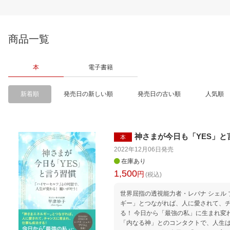
商品一覧
本
電子書籍
新着順
発売日の新しい順
発売日の古い順
人気順
神さまが今日も「YES」と
本
2022年12月06日
発売
在庫あり
1,500
円
(税込)
世界屈指の透視能力者・レバナ シェル ブラド氏推
ギー」とつながれば、人に愛されて、
る！ 今日から「最強の私」に生まれ変
「内なる神」とのコンタクトで、人生は