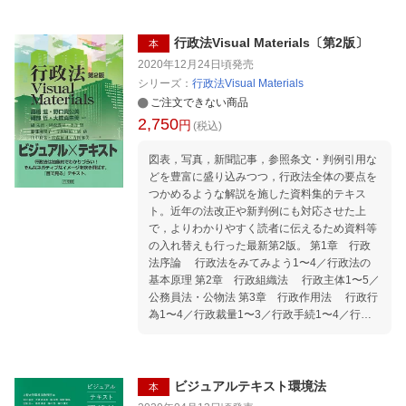
ら「人間形成の場」へとシフトしつつありま
す。 それでは実際に、企業はどのような人材を
求めているのでしょうか。企業が社会人に求め
行政法Visual Materials〔第2版〕
本
る能力をまとめたのが「社会人基礎力」（経済
2020年12月24日頃
発売
産業省2006）です。社会に出てさまざまな人と
シリーズ：
行政法Visual Materials
仕事をしていくために必要な基礎的な力とも言
ご注文できない商品
えるでしょう。「社会人基礎力」とは、「前に
2,750
円
踏み出す力」（主体性・働きかけ力・実行
(税込)
力）、「考え抜く力」（課題発見力・計画力・
図表，写真，新聞記事，参照条文・判例引用な
創造力）、「チームで働く力」（発信力・傾聴
どを豊富に盛り込みつつ，行政法全体の要点を
力・柔軟性・情況把握力・規律性・ストレスコ
つかめるような解説を施した資料集的テキス
ントロール力）の3つの能力・12の能力要素を
ト。近年の法改正や新判例にも対応させた上
指します。 「社会人基礎力」を身に付けるため
で，よりわかりやすく読者に伝えるため資料等
には、1各能力要素を知るだけでなく、2その能
の入れ替えも行った最新第2版。 第1章 行政
力がどのように発揮されるのか、3自分がその
法序論 行政法をみてみよう1〜4／行政法の
能力をどのくらい持っているのかを正しく理解
基本原理 第2章 行政組織法 行政主体1〜5／
し、日常の中で意識していく必要があります。
公務員法・公物法 第3章 行政作用法 行政行
本書は、小説『下町ロケット』シリーズ（第
為1〜4／行政裁量1〜3／行政手続1〜4／行政
1〜4作）を題材に、社会に出て必要な12の社会
指導／行政立法1・2／行政計画／行政契約／行
人基礎力について学ぶことを目的としていま
政上の強制執行／行政上の即時強制／行政上の
す。 高校生・大学生のキャリア教育の授業や企
制裁・その他／行政調査／情報公開・その他／
業の新人研修などの場で、留学生や研修生など
個人情報保護 第4章 行政救済法 行政救済の
含めた多くの方に役立てていただけると考えて
ビジュアルテキスト環境法
本
全体像／苦情処理／行政不服申立て／行政審判
います。 ■無料ダウンロード！ ・Sceneの音声