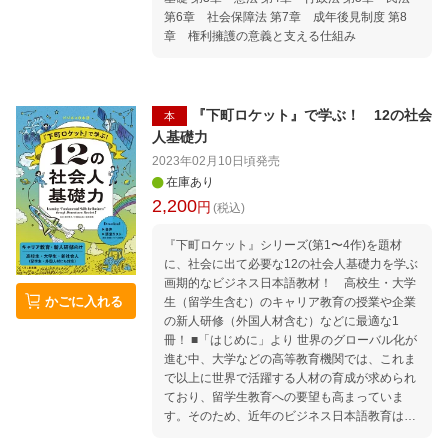
第6章 社会保障法 第7章 成年後見制度 第8
章 権利擁護の意義と支える仕組み
『下町ロケット』で学ぶ！ 12の社会
本
人基礎力
2023年02月10日頃
発売
在庫あり
2,200
円
(税込)
『下町ロケット』シリーズ(第1〜4作)を題材
に、社会に出て必要な12の社会人基礎力を学ぶ
画期的なビジネス日本語教材！ 高校生・大学
かごに入れる
生（留学生含む）のキャリア教育の授業や企業
の新人研修（外国人材含む）などに最適な1
冊！ ■「はじめに」より 世界のグローバル化が
進む中、大学などの高等教育機関では、これま
で以上に世界で活躍する人材の育成が求められ
ており、留学生教育への要望も高まっていま
す。そのため、近年のビジネス日本語教育は、
「言語形式習得の場」「言語技能獲得の場」か