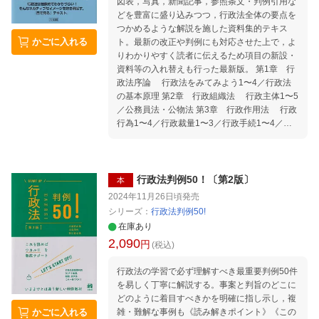
図表，写真，新聞記事，参照条文・判例引用な
おける「紀律」と「自律」--発言取消命令（地
どを豊富に盛り込みつつ，行政法全体の要点を
方自治法129条1項）を中心に（神橋 一彦）
つかめるような解説を施した資料集的テキス
第2編 変容する社会と制度・組織 公共政策・
かごに入れる
ト。最新の改正や判例にも対応させた上で，よ
行政作用法・行政組織法の相互間の関係性につ
りわかりやすく読者に伝えるため項目の新設・
いて（濱西 隆男） 地方自治法における広域組
資料等の入れ替えも行った最新版。 第1章 行
織に係る法政策的考察ーー英国の連携機構と我
政法序論 行政法をみてみよう1〜4／行政法
が国の事務組合との比較の観点から（木村 俊
の基本原理 第2章 行政組織法 行政主体1〜5
介） 原子力規制委員会の独立性の一断面ーー利
／公務員法・公物法 第3章 行政作用法 行政
用の推進と規制の分離をめぐる組織法と作用法
行為1〜4／行政裁量1〜3／行政手続1〜4／行
の交錯（荻野 徹） 行政官から見た行政法制度
政指導／行政立法1・2／行政計画／行政契約／
の今後の展望（水野 靖久） パブリック・コー
行政上の強制執行／行政上の即時強制／行政上
ポレートガバナンス論 公企業法の現代化に向
の制裁・その他／行政調査／情報公開・その他
けた一考察（宮森 征司） デジタル化する社会
／個人情報保護 第4章 行政救済法 行政救済
と規制改革（田中 良弘） 第3編 現代的課題
行政法判例50！〔第2版〕
本
の全体像／苦情処理／行政不服申立て／行政審
と法政策の展開 政策形成参加の到達点と改革課
2024年11月26日頃
発売
判／取消訴訟1・2／取消訴訟以外の抗告訴訟／
題ーーパブリックコメント法制化20年の検証
シリーズ：
行政法判例50!
当事者訴訟／客観訴訟／仮の救済／国家補償の
（大久保 規子） 核融合施設の安全規制等に
在庫あり
全体像／国賠法1条責任／国賠法2条責任／損失
関する立法上の論点について(長谷 浩之) 感染
2,090
円
補償／国家賠償と損失補償の谷間
(税込)
症法に基づく入院措置に関する一考察(磯部
哲) 自治体金銭債権の消滅時効ーー自治体調査
行政法の学習で必ず理解すべき最重要判例50件
と民法（債権関係）改正からの再検討（小舟
を易しく丁寧に解説する。事案と判旨のどこに
賢） 世界自然遺産の保全管理と順応的ガバナン
どのように着目すべきかを明確に指し示し，複
スーー小笠原諸島外来種対策を題材に（織 朱
雑・難解な事例も《読み解きポイント》《この
かごに入れる
實） 再婚禁止期間をめぐる法解釈と法政策ーー