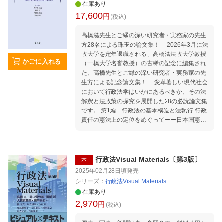
在庫あり
17,600
円
(税込)
高橋滋先生とご縁の深い研究者・実務家の先生
方28名による珠玉の論文集！ 2026年3月に法
政大学を定年退職される、高橋滋法政大学教授
かごに入れる
（一橋大学名誉教授）の古稀の記念に編集され
た、高橋先生とご縁の深い研究者・実務家の先
生方による記念論文集！ 変革著しい現代社会
において行政法学はいかにあるべきか、その法
解釈と法政策の探究を展開した28の必読論文集
です。 第1編 行政法の基本構造と法執行 行政
責任の憲法上の定位をめぐってーー日本国憲法
65条・66条3項・73条の整合的解釈の試み・再
論（木藤 茂） 行政手続法上の諸問題に関す
る一考察（川合 敏樹） 確約手続の行政法的検
討（友岡 史仁） 行政法の執行とガイドライン
行政法Visual Materials〔第3版〕
本
ーー「行政立法の機能論」の観点から（野口
2025年02月28日頃
発売
貴公美) 行政計画と信頼保護の原則（西田 幸
シリーズ：
行政法Visual Materials
介） 行政不服審査会による案件審査に関する一
在庫あり
考察 ーー東京都行政不服審査会の例を素材とし
2,970
円
て（大橋 真由美） 裁判所による事実認定の認
(税込)
識論的基礎、序論の序（土井 翼） 地方議会に