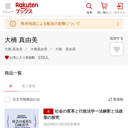
メニュー
熊本地震による配送の影響について
大橋 真由美
追加する
大橋 真由美
大橋真由美
大橋 真由美
133
人
お気に入り登録数：
商品一覧
本
電子書籍
注文可能商品のみ
新着順
社会の変革と行政法学ー法解釈と法政
本
策の探究
2026年02月03日頃
発売