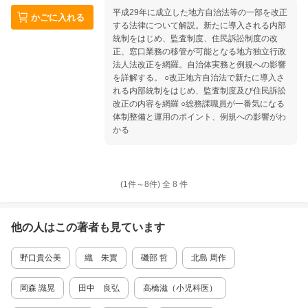
平成29年に成立した地方自治法等の一部を改正
かごに入れる
する法律について解説。新たに導入される内部
統制をはじめ、監査制度、住民訴訟制度の改
正、窓口業務の移管が可能となる地方独立行政
法人法改正を網羅。自治体実務と例規への影響
を詳解する。 ○改正地方自治法で新たに導入さ
れる内部統制をはじめ、監査制度及び住民訴訟
改正の内容を網羅 ○総務課職員が一番気になる
体制整備と運用のポイント、例規への影響がわ
かる
(1件～
8
件)
全
8
件
他の人はこの
著者
も見ています
野口貴公美
織 朱實
磯部 哲
北島 周作
岡森 識晃
田中 良弘
高橋滋（小児科医）