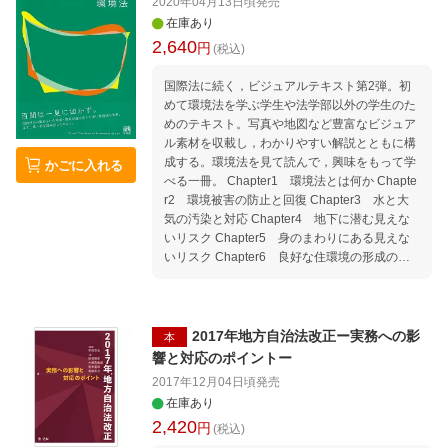
2020年04月13日頃
発売
／取消訴訟／取消訴訟以外の抗告訴訟／当事者
・「内容を確認しよう！」「注目してみよ
在庫あり
訴訟／客観訴訟／仮の救済／国家補償の全体像
う！」の解答例 ・記入用紙（人生曲線・自分
2,640
円
(税込)
／国賠法1条責任／国賠法2条責任／損失補償／
史・自己PR・マンダラチャート） ・語彙リス
国家賠償と損失補償の谷間
ト（英語・中国語・ベトナム語訳付） ■目次 PA
国際法に続く，ビジュアルテキスト第2弾。初
RT 1 社会人って？ 1．社会人になるというこ
めて環境法を学ぶ学生や法学部以外の学生のた
と 2．社会人に求められる能力 3．社会人基礎
めのテキスト。写真や地図など豊富なビジュア
力とは？ PART 2 社会人に求められる12の力
ル素材を収載し，わかりやすい解説とともに構
佃製作所とは？
成する。環境法を見て読んで，興味をもって学
かごに入れる
『下町ロケット』の世界 能力1 発
べる一冊。 Chapter1 環境法とは何か Chapte
信力／能力2 計画力／能力3 ストレスコント
r2 環境被害の防止と回復 Chapter3 水と大
ロール力 『ガウディ計画』の世界 能力4 傾
気の汚染と対応 Chapter4 地下に潜む見えな
聴力／能力5 主体性／能力6 実行力
いリスク Chapter5 身のまわりにある見えな
『ゴースト』の世界 能力7 情況把
いリスク Chapter6 良好な住環境の形成のた
握力／能力8 課題発見力／能力9 規律性
めに Chapter7 良好な景観をつくる・まもる
『ヤタガラス』の世界 能力10
Chapter8 廃棄物だからこそ丁寧に Chapter9
働きかけ力／能力11 創造力／能力12 柔軟
循環型社会づくりへのチャレンジ Chapter10
性 PART 3 これまでの自分・これからの自分
生物多様性と持続可能性 Chapter11 予測
2017年地方自治法改正ー実務への影
1．過去を振り返る （1）人生曲線 （2）自分
本
し，評価し，行動する Chapter12 企業にとっ
史 2．将来のプランを考える マンダラチャート
響と対応のポイントー
ての環境法 Chapter13 環境マーケットが企業
2017年12月04日頃
発売
活動をみつめる Chapter14 地球の危機に立ち
在庫あり
向かう Chapter15 海の生き物の危機に立ち向
2,420
円
かう
(税込)