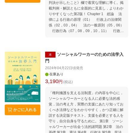
判決が示したこと》欄で着実な理解に導く。掲
回顧的考察（渡辺 康行） 第4編 国際的視座
載判例・解説ともに全面的に見直し，よりわか
と公法学の将来 日独行政手続比較と現代的課題
りやすくなった第2版！ Chapter 1 総論 法
（大橋 洋一） 個別行政法としての文化行政法
律による行政の原理（01） 行政上の法律関
と教育行政法の関係に関する一考察ーードイツ
係（02，03，04） 法の一般原則（05，06）
文化行政法を参考に（吉岡 郁美） 立法便乗と
行政行為（07，08，09，10，11） 行政裁
憲法院ーーフランスにおける法と政治の一断面
量（12，13，14） 行政立法（15，16） 行
（只野 雅人） 行政上の制裁に関するフランス
政計画（17）／行政契約（18） 行政指導（1
法の状況（服部 麻理子） 国際データ流通時代
9）／行政調査（20） 行政上の義務履行確保
における日EU 十分性認定の展開と課題（寺
（21，22） 行政手続（23，24） ※カッコ内
田 麻佑） 保育分野における民営化・市場化の
ソーシャルワーカーのための法学入
本
の数字は掲載判例の通し番号 Chapter 2 救済
可能性及び公的関与の在り方ーーイギリスのチ
門
法 行政訴訟と民事訴訟（25） 行政訴訟と
ャイルドケアを比較対象に（周家 礼奈） 比例
2024年04月22日頃
発売
行政不服審査の関係（26） 取消訴訟の訴訟
原則なきアメリカ行政法（筑紫 圭一） Barnet
在庫あり
要件（処分性）（27，28，29） 取消訴訟の
te事件再考ーー「戦争」の中でエホバの証人が
3,190
円
訴訟要件（原告適格）（30，31，32） 取消
(税込)
問うたものとは？（阪口 正二郎）
訴訟の訴訟要件（狭義の訴えの利益）（33，3
4） 取消訴訟の審理（35，36） その他の
「権利擁護を支える法制度」の内容を中心に，
抗告訴訟（37，38，39） 仮の救済（40）／
ソーシャルワーカーとなる人に必要な法的感
当事者訴訟（41） 国家賠償法1条（42，43，
覚，法の考え方，実際の支援にあたり知ってお
かごに入れる
44） 国家賠償法2条（45，46，47） 国家
くべき法律などをわかりやすく，かつ正確に解
賠償法3条（48）／損失補償（49） 国家補償
説する決定版テキスト。支援を必要とする人を
の谷間（50）
守り，自分自身を守るために。 第1章 ソーシ
ャルワーカーが出会う法的諸問題 第2章 法の
基礎 第3章 憲法 第4章 行政法 第5章 民法