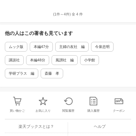
(1件～
4
件)
全
4
件
他の人はこの
著者
も見ています
ムック版
本編47分
主婦の友社 編
今泉忠明
講談社
本編48分
風讃社 編
小学館
学研プラス 編
斎藤 孝
買い物かご
お気に入り
閲覧履歴
購入履歴
クーポン
楽天ブックスとは？
ヘルプ