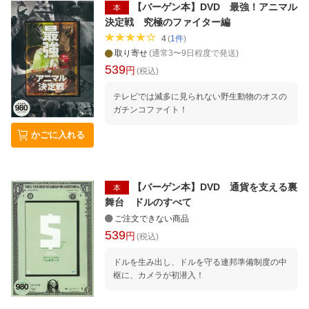
【バーゲン本】DVD 最強！アニマル
本
決定戦 究極のファイター編
4
(
1
件
)
取り寄せ
(通常3〜9日程度で発送)
539
円
(税込)
テレビでは滅多に見られない野生動物のオスの
ガチンコファイト！
かごに入れる
【バーゲン本】DVD 通貨を支える裏
本
舞台 ドルのすべて
ご注文できない商品
539
円
(税込)
ドルを生み出し、ドルを守る連邦準備制度の中
枢に、カメラが初潜入！