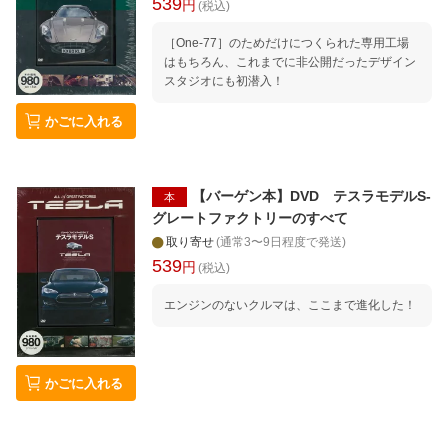
539
円
(税込)
［One-77］のためだけにつくられた専用工場
はもちろん、これまでに非公開だったデザイン
スタジオにも初潜入！
かごに入れる
【バーゲン本】DVD テスラモデルS-
本
グレートファクトリーのすべて
取り寄せ
(通常3〜9日程度で発送)
539
円
(税込)
エンジンのないクルマは、ここまで進化した！
かごに入れる