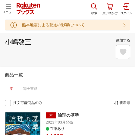
メニュー
熊本地震による配送の影響について
小嶋敬三
追加する
商品一覧
本
電子書籍
注文可能商品のみ
新着順
論理の基準
本
2023年03月
発売
在庫あり