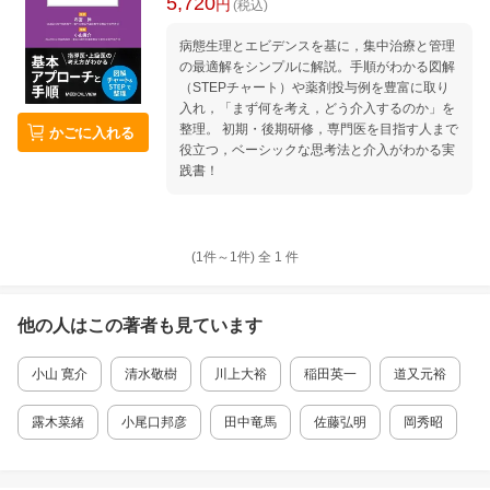
5,720
円
(税込)
病態生理とエビデンスを基に，集中治療と管理
の最適解をシンプルに解説。手順がわかる図解
（STEPチャート）や薬剤投与例を豊富に取り
入れ，「まず何を考え，どう介入するのか」を
整理。 初期・後期研修，専門医を目指す人まで
かごに入れる
役立つ，ベーシックな思考法と介入がわかる実
践書！
(1件～
1
件)
全
1
件
他の人はこの
著者
も見ています
小山 寛介
清水敬樹
川上大裕
稲田英一
道又元裕
露木菜緒
小尾口邦彦
田中竜馬
佐藤弘明
岡秀昭