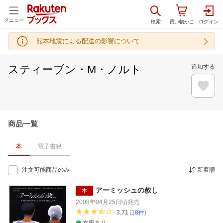
メニュー
熊本地震による配送の影響について
スティーブン・M・ノルト
追加する
商品一覧
本
電子書籍
注文可能商品のみ
新着順
アーミッシュの赦し
本
2008年04月25日頃
発売
3.71
(
18
件
)