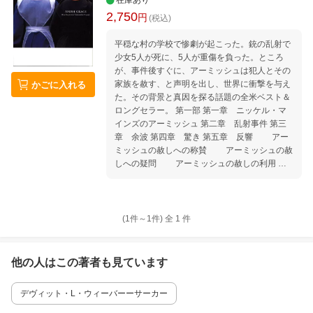
在庫あり
2,750
円
(税込)
平穏な村の学校で惨劇が起こった。銃の乱射で
少女5人が死に、5人が重傷を負った。ところ
が、事件後すぐに、アーミッシュは犯人とその
家族を赦す、と声明を出し、世界に衝撃を与え
かごに入れる
た。その背景と真因を探る話題の全米ベスト＆
ロングセラー。 第一部 第一章 ニッケル・マ
インズのアーミッシュ 第二章 乱射事件 第三
章 余波 第四章 驚き 第五章 反響 アー
ミッシュの赦しへの称賛 アーミッシュの赦
しへの疑問 アーミッシュの赦しの利用 第
二部 第六章 赦しの慣習 アナバプテスト
の習慣 最初の反応としての赦し マス
コミの注目下での赦し 復讐ではなく、報い
赦し、恐怖、同情 ジョージタウンで奏
(1件～
1
件)
全
1
件
でられたレパートリー 第七章 赦しのルーツ
アーミッシュと「弟子の道」 「マタイ
伝」を読み、赦しを実践する 主の祈り
他の人はこの
著者
も見ています
赦されるために赦す 第八章 赦しの精神
アーミッシュの霊性 物語と歌 『殉
デヴィット・L・ウィーバーーサーカー
教者の鏡』に映し出された赦し ディルク・
ウィレムスの壮絶な信仰の証 アーミッシュ