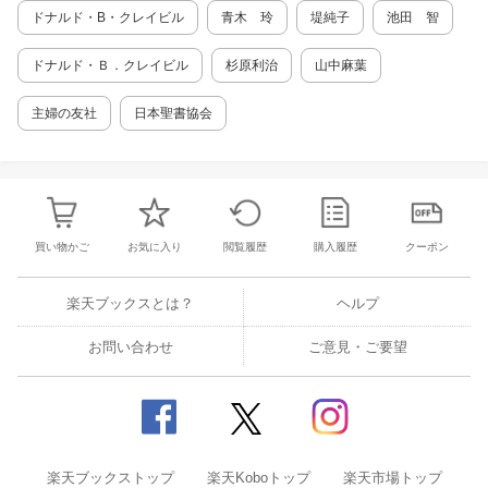
の教科書にある赦し 第九章赦しの実 子供
ドナルド・B・クレイビル
青木 玲
堤純子
池田 智
のしつけ 自己否定 聖餐式の準備
赦しの葛藤 断食と聖餐 第三部 第一〇章
ドナルド・Ｂ．クレイビル
杉原利治
山中麻葉
ニッケル・マインズの赦し 赦しとは何か？
アーミッシュの怒り？ 瞬時の赦し？
主婦の友社
日本聖書協会
殺人犯の家族を「赦す」ということ 自
尊心を巡る問題 第一一章 シャニング（忌避）
への疑問 教区民会議と赦免 破門
シャニング シャニングと赦し 愛の二
面性 第一二章 悲嘆、神の摂理、そして正義
アーミッシュの悲嘆 神の摂理と悪の実
在 神の摂理に対するアーミッシュの考え方
買い物かご
お気に入り
閲覧履歴
購入履歴
クーポン
救済と最後の審判 現世の正義 こ
の世は仮の住まい 第一三章 アーミッシュ・グ
楽天ブックスとは？
ヘルプ
レイスと我々 アーミッシュは我々と異なる
浅薄な理解の危険 ニッケル・マインズ
お問い合わせ
の教訓 その後 付録 北米のアーミッシュ 注
ご意見・ご要望
楽天ブックストップ
楽天Koboトップ
楽天市場トップ