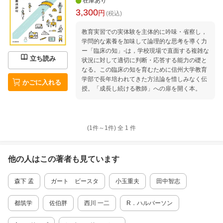
在庫あり
3,300
円
(税込)
教育実習での実体験を主体的に吟味・省察し，
学問的な素養を加味して論理的な思考を導く力
ー「臨床の知」-は，学校現場で直面する複雑な
立ち読み
状況に対して適切に判断・応答する能力の礎と
なる。この臨床の知を育むために信州大学教育
学部で長年培われてきた方法論を惜しみなく伝
かごに入れる
授。「成長し続ける教師」への扉を開く本。
(1件～
1
件)
全
1
件
他の人はこの
著者
も見ています
森下 孟
ガート ビースタ
小玉重夫
田中智志
都筑学
佐伯胖
西川 一二
R．ハルバーソン