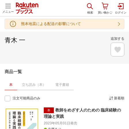
メニュー
熊本地震による配送の影響について
青木 一
追加する
商品一覧
本
立ち読み（本）
電子書籍
注文可能商品のみ
新着順
教師をめざす人のための 臨床経験の
本
理論と実践
2023年05月01日
発売