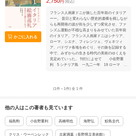
2,750
円
(税込)
フランス人画家ドニが旅した百年前のイタリア
ーー。 昔日と変わらない歴史的遺構を残しなが
らも再開発の波が街を少しずつ変化させ、ファ
シズム運動が不穏な高まりをみせていた百年前
のイタリア。フランス人画家ドニはシチリア、
かごに入れる
ローマ、シエナ、フィレンツェ、ヴェネツィ
ア、パドヴァ各地をめぐり、その旅を記録する
中で、みずからの生きる時代の美術のゆくえを
見定めていった。 刊行によせて 小佐野重
利 5 シチリア島 一九二一年 19 ローマ 一
九二一年 43 シエナとフィレンツエ 一九二
一年 61 ヴェネツィアとパドヴァ 一九二二
年 85 ローマ 一九二八〜一九三一年 111
フィレンツェ 一九三一年 147 芸術の中に生
(1件～
1
件)
全
1
件
きる聖フランチェスコの精神 181 宗教美術に
おける主題の重要性について 《エマオの晩
餐》をめぐる論争 215 訳者あとがき 福島
他の人はこの
著者
も見ています
勲 255 人名索引 I 事項索引 V 図版一覧 VI
II
福島勲
小佐野重利
高橋明也
海野弘
鮫島圭代
クリス・ウーベンレック
古家満葉（長野県立美術館）