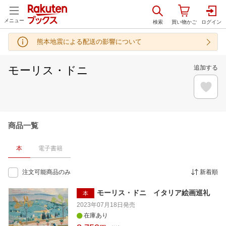
メニュー
熊本地震による配送の影響について
モーリス・ドニ
追加する
商品一覧
本
電子書籍
注文可能商品のみ
新着順
モーリス・ドニ イタリア絵画巡礼
本
2023年07月18日
発売
在庫あり