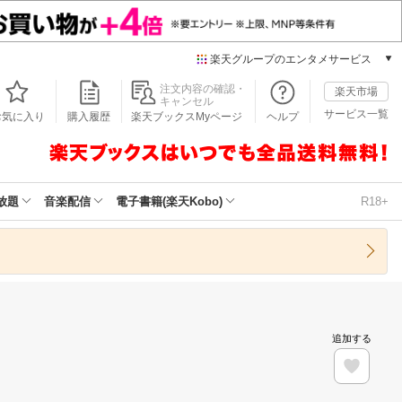
楽天グループのエンタメサービス
本/ゲーム/CD/DVD
注文内容の確認・
楽天市場
キャンセル
楽天ブックス
サービス一覧
お気に入り
購入履歴
楽天ブックスMyページ
ヘルプ
電子書籍
楽天Kobo
雑誌読み放題
楽天マガジン
放題
音楽配信
電子書籍(楽天Kobo)
R18+
音楽配信
楽天ミュージック
動画配信
楽天TV
動画配信ガイド
Rakuten PLAY
追加する
無料テレビ
Rチャンネル
チケット