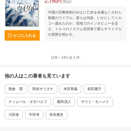
2,750
円
(税込)
中国の宗教統制のゆえに亡命を余儀なくされた
新疆のウイグル。彼らは何故、いかにしてトル
コへ逃れたのか。現地でのインタビューを交
え、トルコのイスラム共同体で暮らすウイグル
の実態を明かす。
かごに入れる
(1件～
1
件)
全
1
件
他の人はこの
著者
も見ています
熊倉 潤
阿依サリタナ
木田章義
萩田麗子
ティムール・ダダバエフ
園田茂人
サウト・モハメド
川田進
中田考
奈良雅史