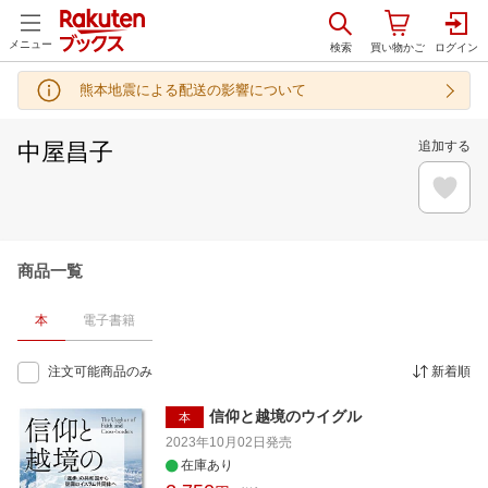
メニュー
熊本地震による配送の影響について
中屋昌子
追加する
商品一覧
本
電子書籍
注文可能商品のみ
新着順
信仰と越境のウイグル
本
2023年10月02日
発売
在庫あり