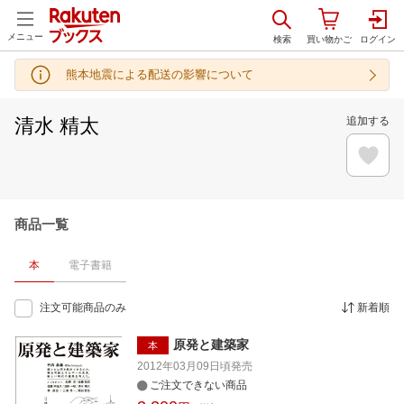
メニュー
熊本地震による配送の影響について
清水 精太
追加する
商品一覧
本
電子書籍
注文可能商品のみ
新着順
原発と建築家
本
2012年03月09日頃
発売
ご注文できない商品