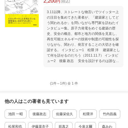
2,200
円
(税込)
3.11以降、ストレートな物言いでツイッター上
の注目を集めてきた著者が、「建築家としてど
う関われるか」を問いながら専門家を訪ねたイ
ンタビュー集。原子力発電をめぐる建築の歴
史、安全の概念、都市と地方の関係を見直し、
再生可能エネルギーの技術や制度の可能性を探
りながら、関わり、発言することの大切さを確
認する。 インタビュー1 松隈 洋 建築家とし
て何を話せるのだろう（2011.11.7） インタビ
ュー2 後藤 政志 安全を設計するのは誰なの
か（2011.11.25） インタビュー3 佐藤 栄佐久
発電所を受け入れた町になにが起こるのか（20
11.12.10） エッセイ──なぜ、環境的な建築の
必要性を感じたのか 竹内昌義 インタビュー4
(1件～
1
件)
全
1
件
池田 一昭 「スマートな都市」をイメージして
みる（2011.12.2） インタビュー5 清水 精
太 エネルギーのベストミックスは何か（2011.
他の人はこの
著者
も見ています
12.3） インタビュー6 林 昌宏 再生可能エネル
ギーは不安定なのか（2011.12.9） インタビュ
池田 一昭
後藤政志
佐藤栄佐久
松隈洋
竹内昌義
ー7 三浦 秀一 地方でこそ再生可能エネルギー
を活かせないか（2011.12.8） インタビュー8
飯田 哲也 建築家として、何から始められる
松尾和也
伊藤菜衣子
前真之
今泉太爾
森みわ