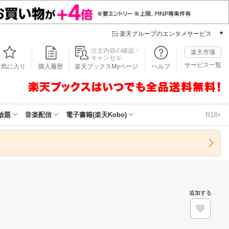
楽天グループのエンタメサービス
本/ゲーム/CD/DVD
注文内容の確認・
楽天市場
キャンセル
楽天ブックス
サービス一覧
お気に入り
購入履歴
楽天ブックスMyページ
ヘルプ
電子書籍
楽天Kobo
雑誌読み放題
楽天マガジン
放題
音楽配信
電子書籍(楽天Kobo)
R18+
音楽配信
楽天ミュージック
動画配信
楽天TV
動画配信ガイド
Rakuten PLAY
追加する
無料テレビ
Rチャンネル
チケット