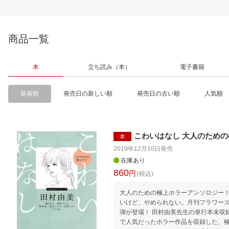
商品一覧
本
立ち読み（本）
電子書籍
新着順
発売日の新しい順
発売日の古い順
人気順
こわいはなし 大人のため
本
2019年12月10日
発売
在庫あり
860
円
(税込)
大人のための極上ホラーアンソロジー！！ 怖いけど、おもしろ
いけど、やめられない。月刊フラワーズ
弾が登場！ 田村由美先生の単行本未収録作をはじめ、増刊フラワーズ
で人気だったホラー作品を収録した、極上の