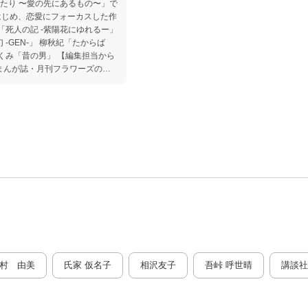
のがたり 〜愛の先にあるもの〜」で
はじめ、恋愛にフォーカスした作
-GEN-」 柳秋紀「たからば
男」 【編集担当から
！特に田村由美先生の「死人の
現在大人気連載中の「ミステリと
おり、整くんファンにも刺さる内
村 由美
氏家 仮名子
相沢友子
吾峠 呼世晴
講談社