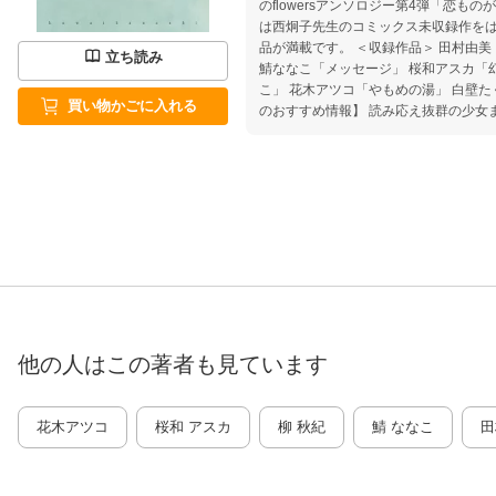
のflowersアンソロジー第4弾「恋も
は西炯子先生のコミックス未収録作を
品が満載です。 ＜収録作品＞ 田村由美「死人の記 -紫陽花にゆれるー」
立ち読み
鯖ななこ「メッセージ」 桜和アスカ「幻 
こ」 花木アツコ「やもめの湯」 白壁たくみ「昔の
買い物かごに入れる
のおすすめ情報】 読み応え抜群の少女まんが誌・月刊フラワーズのア
ンソロジーシリーズから2冊同時刊行！ 第3弾の本作は、読者アンケー
トの高かったホラー作品を選りすぐり
記」は、単行本未収録であり、さらに
言う勿れ」に通じるテイストになって
容となっております。 大人の女性にふさわしい、極上のホラー体験を
お届けします。
他の人はこの
著者
も見ています
花木アツコ
桜和 アスカ
柳 秋紀
鯖 ななこ
田