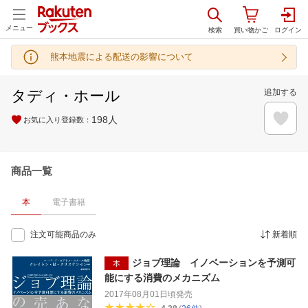
メニュー
熊本地震による配送の影響について
タディ・ホール
追加する
198
人
お気に入り登録数：
商品一覧
本
電子書籍
注文可能商品のみ
新着順
ジョブ理論 イノベーションを予測可
本
能にする消費のメカニズム
2017年08月01日頃
発売