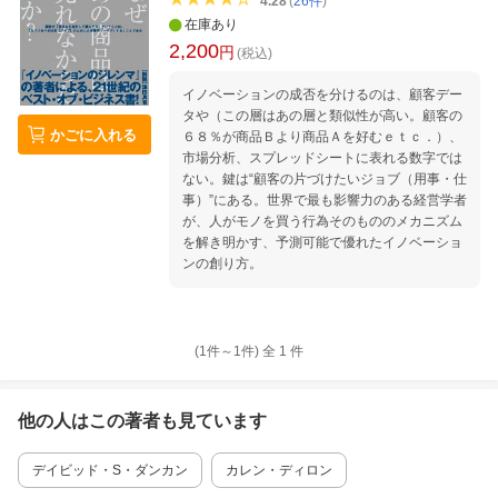
4.28
(
26
件
)
在庫あり
2,200
円
(税込)
イノベーションの成否を分けるのは、顧客デー
タや（この層はあの層と類似性が高い。顧客の
かごに入れる
６８％が商品Ｂより商品Ａを好むｅｔｃ．）、
市場分析、スプレッドシートに表れる数字では
ない。鍵は“顧客の片づけたいジョブ（用事・仕
事）”にある。世界で最も影響力のある経営学者
が、人がモノを買う行為そのもののメカニズム
を解き明かす、予測可能で優れたイノベーショ
ンの創り方。
(1件～
1
件)
全
1
件
他の人はこの
著者
も見ています
デイビッド・S・ダンカン
カレン・ディロン