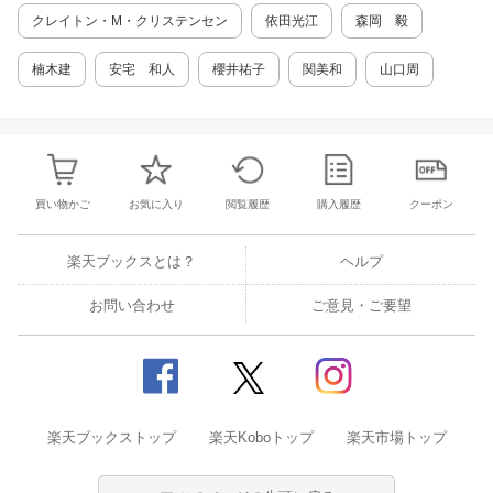
クレイトン・M・クリステンセン
依田光江
森岡 毅
楠木建
安宅 和人
櫻井祐子
関美和
山口周
買い物かご
お気に入り
閲覧履歴
購入履歴
クーポン
楽天ブックスとは？
ヘルプ
お問い合わせ
ご意見・ご要望
楽天ブックストップ
楽天Koboトップ
楽天市場トップ