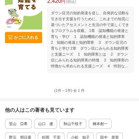
2,420
円
(税込)
ダウン症児の知的発達を促し、自発的な活動を
引き出す支援を行うために、これまでの知見に
基づいたアセスメントと生活の中で楽しくでき
るプログラムを収載。 1章 認知機能の発達と
育ち・学び 1 認知機能の発達と知的障害
かごに入れる
2 知能の発達と知的障害 3 ダウン症児の
育ちと学び 2章 ダウン症にみられる知的障害
と支援ニーズ 1 知的障害とは 2 ダウン
症にみられる知的障害の特徴 3 知的障害の
特徴から求められる支援ニーズ 4 特別な支
援ニーズへの対応 3章 医学的問題と治療、健
康管理 1 先天性心疾患 2 消化器・肝疾
患 3 血液疾患 4 内分泌疾患 5 呼吸
器疾患 6 腎・尿路形態異常、排泄障害 7
(1件～
1
件)
全
1
件
耳鼻科疾患 4章 療育・保育・幼児教育・学
校・民間療育・放課後等デイサービスにおける
知能を育てる関わり（集団の中での育ち） 1
他の人はこの
著者
も見ています
集団で子どもが体験すること 2 子ども集
団の作り方と配慮 3 乳幼児期における集団
堂山 亞希
山口 遼
秋山千枝子
橋本創一
の中での知能の育ち 4 学齢期における集団
の中での知能の育ち 5 ダウン症の特性に配
慮した集団活動 5章 インクルーシブ保育・教
野元 明日香
杉岡 千宏
小松 知子
田中 里実