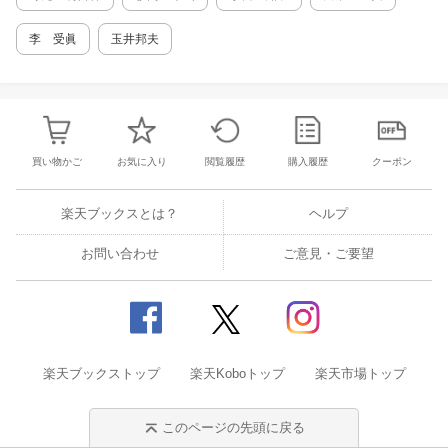
育における認知機能の支援（合理的配慮） 1
幼児期における遊びを通した総合的な学び
李 受眞
玉井邦夫
2 クラス全体に向けて行われる支援 3 ダ
ウン症のある子どもへの認知機能の支援 4
保護者との連携、保育者間の連携 6章 知能を
育てる家族のあり方・接し方 1 知能を育て
ること、意欲を育むこと 2 障害像を分析的
に捉え、子どもが見ている世界に接近する 3
買い物かご
お気に入り
閲覧履歴
購入履歴
クーポン
楽しみながら繰り返す 4 社会に向き合い
文化に触れる 5 好きなことを追求し続ける
6 おわりにかえてーー心を表現する場や機
楽天ブックスとは？
ヘルプ
会を大切にする 7章 子育ての経験から「障害
のある子どもを社会の中で育てる」--私たちの
お問い合わせ
ご意見・ご要望
子育て（妻の記憶から） 1 出産そして告知
2 障害のある子どもの親になるということ
3 早期療育との出合い 4 合併症と体の
弱さ 5 動くことが楽しいと思える子にする
ために 6 保育園生活ーー子どもの力を発揮
させる場として 7 小学校生活ーー地域の中
楽天ブックストップ
で育つ 8 中学校生活 9 太田高等養護高
楽天Koboトップ
楽天市場トップ
校生活 10 そして今ーー珠実らしく 8章 知
能の育ちを把握するためのアセスメント票 1
このページの先頭に戻る
アセスメント票の使い方 9章 知能を育てる