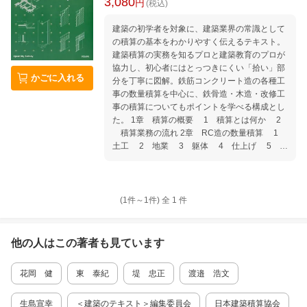
3,080
円
(税込)
建築の初学者を対象に、建築業界の常識として
の積算の基本をわかりやすく伝えるテキスト。
建築積算の実務を知るプロと建築教育のプロが
協力し、初心者にはとっつきにくい「拾い」部
かごに入れる
分を丁寧に図解。鉄筋コンクリート造の各種工
事の数量積算を中心に、鉄骨造・木造・改修工
事の積算についてもポイントを学べる構成とし
た。 1章 積算の概要 1 積算とは何か 2
積算業務の流れ 2章 RC造の数量積算 1
土工 2 地業 3 躯体 4 仕上げ 5 開
口部 6 間仕切り下地 7 仮設工事 3章
その他の数量積算 1 鉄骨造の積算 2 木
造の積算 3 改修工事の積算 4章 積算業務
のシステム化 1 コンピュータによる積算
(1件～
1
件)
全
1
件
2 BIMと積算
他の人はこの
著者
も見ています
花岡 健
東 泰紀
堤 忠正
渡邉 浩文
生島宣幸
＜建築のテキスト＞編集委員会
日本建築積算協会