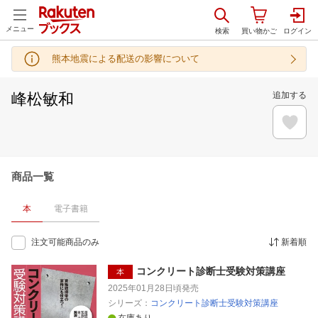
メニュー
熊本地震による配送の影響について
峰松敏和
追加する
商品一覧
本
電子書籍
注文可能商品のみ
新着順
コンクリート診断士受験対策講座
本
2025年01月28日頃
発売
シリーズ：
コンクリート診断士受験対策講座