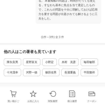
る。 本書掲載の問題は，時間がたっても使え
る，すなわち基本に焦点を当て選定したもの
で，これらの問題を十分に理解しておけば応用
力を要する問題が出題されても解けるように工
夫をした。
(1件～
3
件)
全
3
件
他の人はこの
著者
も見ています
降矢良男
星野富夫
小野定
木村 克彦
毎田敏郎
十河茂幸
河野一徳
篠田佳男
長瀧重義
平田隆祥
買い物かご
お気に入り
閲覧履歴
購入履歴
クーポン