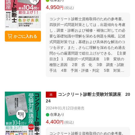
在庫あり
4,950
円
(税込)
コンクリート診断士資格取得のための参考書。
四肢択一式問題対策としては，出題傾向を考慮
し，調査・診断および補修・補強に対しての必
かごに入れる
要な基礎知識や理解を深める例題を掲載。記述
式問題対策では，基礎および具体的な解法のコ
ツを示す。また，さらに理解を深めるため過去
問からの厳選問題で総仕上げができる。 【主要
目次】 1 四肢択一式問題講座 1章 変状の
種類と原因 2章 劣 化 3章 調査・試験
手法 4章 予測・評価・判定 5章 対策・
補修・補強 6章 技術・基準類の変遷 2 記
述式問題講座 1章 記述式問題の出題傾向の
整理 2章 記述式問題の対策 3章 解答作
成のコツ 4章 演 習 3 四肢択一式問題厳
コンクリート診断士受験対策講座 20
本
選104問
24
2024年01月12日頃
発売
在庫あり
4,400
円
(税込)
コンクリート診断士資格取得のための参考書。