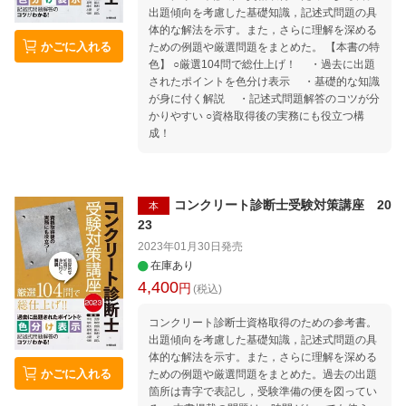
出題傾向を考慮した基礎知識，記述式問題の具
体的な解法を示す。また，さらに理解を深める
かごに入れる
ための例題や厳選問題をまとめた。 【本書の特
色】 ○厳選104問で総仕上げ！ ・過去に出題
されたポイントを色分け表示 ・基礎的な知識
が身に付く解説 ・記述式問題解答のコツが分
かりやすい ○資格取得後の実務にも役立つ構
成！
コンクリート診断士受験対策講座 20
本
23
2023年01月30日
発売
在庫あり
4,400
円
(税込)
コンクリート診断士資格取得のための参考書。
出題傾向を考慮した基礎知識，記述式問題の具
体的な解法を示す。また，さらに理解を深める
かごに入れる
ための例題や厳選問題をまとめた。過去の出題
箇所は青字で表記し，受験準備の便を図ってい