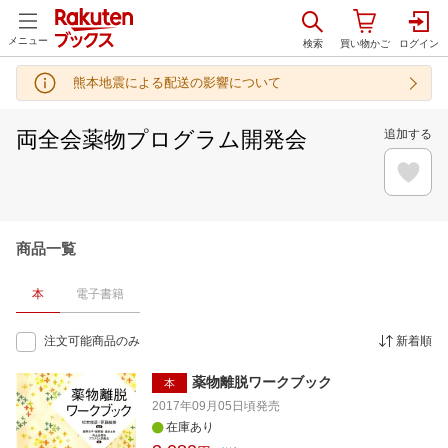
メニュー
熊本地震による配送の影響について
両全会薬物プログラム開発会
追加する
商品一覧
本
電子書籍
注文可能商品のみ
新着順
薬物離脱ワークブック
本
2017年09月05日頃
発売
在庫あり