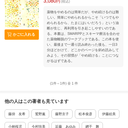
3,080
円
(税込)
薬物をやめるのは簡単だが、やめ続けるのは難
しい。簡単にやめられるからこそ「いつでもや
められるから、たまにはいいだろう」という油
断が生じ、再利用を引き起こしやすいのであ
る。本書は、SMARPPとスキーマ療法を合わせ
かごに入れる
た薬物離脱のワークブックである。この本を使
い、最後まで一通り読み終わった後も、一日3
分ほどかけて、どこかのページを斜め読みして
みよう。その習慣が「やめ続ける」ことにつな
がるはずである。
(1件～
1
件)
全
1
件
他の人はこの
著者
も見ています
藤掛 友希
鷲野薫
藤野京子
松本俊彦
伊藤絵美
小林桜児
今村扶美
近藤 あゆみ
網干 舞