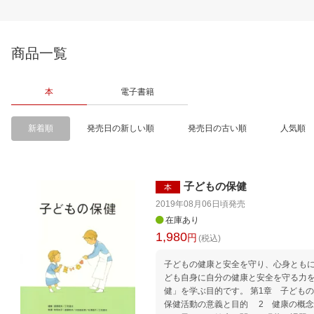
商品一覧
本
電子書籍
新着順
発売日の新しい順
発売日の古い順
人気順
子どもの保健
本
2019年08月06日頃
発売
在庫あり
1,980
円
(税込)
子どもの健康と安全を守り、心身とも
ども自身に自分の健康と安全を守る力
健」を学ぶ目的です。 第1章 子ども
保健活動の意義と目的 2 健康の概念