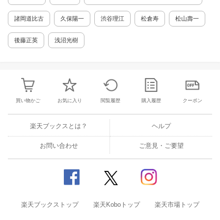
九六年)…古川周賢 訳 訳 注 解 説…高山守 人
名索引 事項索引
諸岡道比古
久保陽一
渋谷理江
松倉寿
松山壽一
後藤正英
浅沼光樹
買い物かご
お気に入り
閲覧履歴
購入履歴
クーポン
楽天ブックスとは？
ヘルプ
お問い合わせ
ご意見・ご要望
楽天ブックストップ
楽天Koboトップ
楽天市場トップ