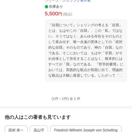
シリーズ：
シェリング著作集
在庫あり
5,500
円
(税込)
『自我について』シェリングの考える「自我」
とは、もはやこの「自我」、この「私」ではな
い。そうではなく、あらゆる存在をそのものと
して産み出す、唯一永遠の実体としての「絶対
的な自我」そのものであり、神の「自我」なの
である。そこにおいては、もはや「非我」がそ
れ自体として存在することはなく、根本的には
すべてが「我」なのである。 『哲学的書簡』に
おいては、実践的な観点が前面に出て、理論的
な観点は大幅に後退している。したがって「知
的直観」 による「物自体」の把握といっても、
それは、存在をそれ自体として知的に把握する
というよりは、真の生を生き生きと生きるとい
う実践的な了解である。（中略）若きシェリン
(1件～
1
件)
全
1
件
グが、ほとばしり出る自らの考えを存分に書き
連ねたということでもあり、このことこそが、
本著作のおもしろさ、魅力だろう。 （解説より
他の人はこの
著者
も見ています
抜粋） 凡 例 自我哲学 哲学の原理としての
自我について(一七九五年)…田村恭一 訳 独断
田村 恭一
高山守
Friedrich Wilhelm Joseph von Schelling
主義と批判主義に関する哲学的書簡(一七九五ー