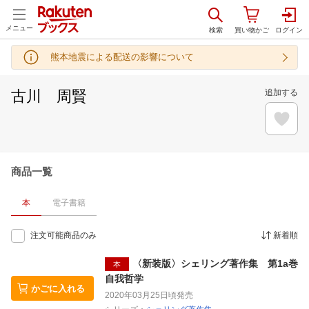
メニュー
熊本地震による配送の影響について
古川 周賢
追加する
商品一覧
本
電子書籍
注文可能商品のみ
新着順
〈新装版〉シェリング著作集 第1a巻
本
自我哲学
かごに入れる
2020年03月25日頃
発売