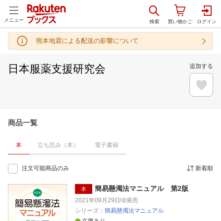
メニュー
熊本地震による配送の影響について
日本服薬支援研究会
追加する
商品一覧
本
立ち読み（本）
電子書籍
注文可能商品のみ
新着順
簡易懸濁法マニュアル 第2版
本
2021年09月29日頃
発売
シリーズ：
簡易懸濁法マニュアル