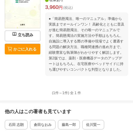
在庫あり
3,960
円
(税込)
●「簡易懸濁法、唯一のマニュアル」準備から
実践までオールインワン！ 高齢化とともに普及
が進む簡易懸濁法、その唯一のマニュアルで
立ち読み
す。簡易懸濁法の実施方法や手順はもちろん、
自施設に導入する際の準備や現場でよく遭遇す
る問題の解決方法、職種間連携の進め方まで、
かごに入れる
経験豊富な執筆陣がわかりやすく解説します。
第2版では、薬剤・医療機器データのアップデ
ートはもちろん、在宅医療やベッドサイドに持
ち運びやすいコンパクトな判型となりました。
(1件～
1
件)
全
1
件
他の人はこの
著者
も見ています
石田 志朗
倉田なおみ
藤島一郎
佐川賢一