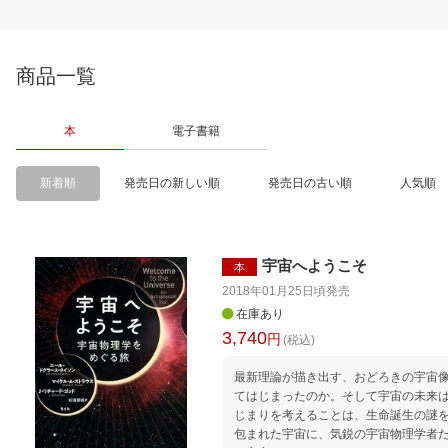
商品一覧
本
電子書籍
新着順
発売日の新しい順
発売日の古い順
人気順
宇宙へようこそ
本
2018年01月25日頃
発売
在庫あり
3,740
円
(税込)
最新理論が描き出す、おどろきの宇宙
てはじまったのか。そして宇宙の未来
じまりを考えることは、生命誕生の謎
包まれた宇宙に、気鋭の宇宙物理学者