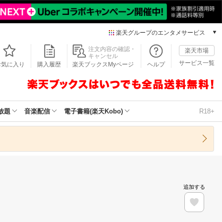
楽天グループのエンタメサービス
本/ゲーム/CD/DVD
注文内容の確認・
楽天市場
キャンセル
楽天ブックス
サービス一覧
お気に入り
購入履歴
楽天ブックスMyページ
ヘルプ
電子書籍
楽天Kobo
雑誌読み放題
楽天マガジン
放題
音楽配信
電子書籍(楽天Kobo)
R18+
音楽配信
楽天ミュージック
動画配信
楽天TV
動画配信ガイド
Rakuten PLAY
追加する
無料テレビ
Rチャンネル
チケット