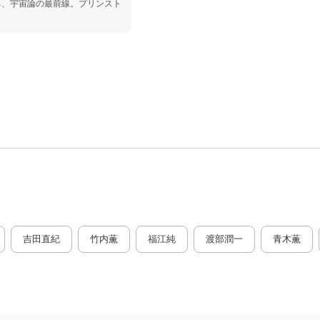
る、宇宙論の最前線。プリンスト
吉田直紀
竹内薫
福江純
渡部潤一
青木薫