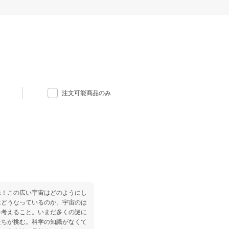
注文可能商品のみ
像！この広い宇宙はどのようにし
はどうなっているのか。宇宙のは
を考えること。いまだ多くの謎に
たちが挑む。科学の知識がなくて