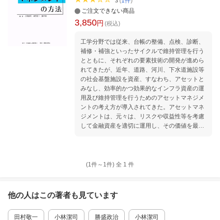
3
(
1
件
)
ご注文できない商品
3,850
円
(税込)
工学分野では従来、台帳の整備、点検、診断、
補修・補強といったサイクルで維持管理を行う
とともに、それぞれの要素技術の開発が進めら
れてきたが、近年、道路、河川、下水道施設等
の社会基盤施設を資産、すなわち、アセットと
みなし、効率的かつ効果的なインフラ資産の運
用及び維持管理を行うためのアセットマネジメ
ントの考え方が導入されてきた。アセットマネ
ジメントは、元々は、リスクや収益性等を考慮
して金融資産を適切に運用し、その価値を最大
化するための活動である。この考え方をインフ
ラ資産のマネジメントに当てはめ、インフラ資
産を対象としたアセットマネジメントの概念が
提唱されてきている。 また、我が国の多くのイ
(1件～
1
件)
全
1
件
ンフラ資産は高度経済成長期に集中的に整備さ
れたこともあり、今後、老朽化が急速に進行
し、補修や更新の増加が見込まれる。一方、我
他の人はこの
著者
も見ています
が国では本格的な高齢化社会を迎えるととも
に、依然として経済情勢は厳しいままである。
田村敬一
小林潔司
勝盛政治
小林潔司
したがって、予算の制約のもと、いかに効率的