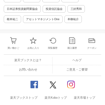
かつ効果的にインフラ資産を運用、維持管理し
ていくかはまさに喫緊の課題となっている。
日本証券投資顧問業協会
投資信託協会
三好秀和
（本書より） 1章 ISO55000シリーズによる
アセットマネジメント 2章 ISOによるアセッ
根本祐二
アセットマネジメントOne
本柳祐介
トマネジメント認証 3章 ISO5500の市場の適
用 4章 アセットマネジメントの国際的動向 5
章 アセットマネジメントに何が求められるか
6章 組織とリーダシップ 7章 計画と支援 8
章 運用 9章 パフォーマンス評価と改善 10
章 財務的マネジメント 11章 ISO5500適用
買い物かご
お気に入り
閲覧履歴
購入履歴
クーポン
のHow to 12章 舗装 13章 プラントマネジメ
ント 14章 下水道
楽天ブックスとは？
ヘルプ
お問い合わせ
ご意見・ご要望
楽天ブックストップ
楽天Koboトップ
楽天市場トップ