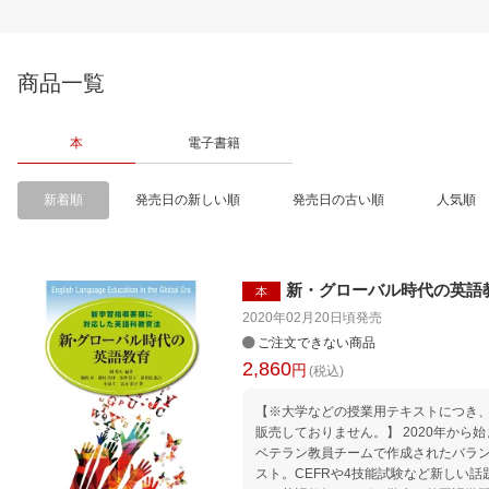
商品一覧
本
電子書籍
新着順
発売日の新しい順
発売日の古い順
人気順
新・グローバル時代の英語
本
2020年02月20日頃
発売
ご注文できない商品
2,860
円
(税込)
【※大学などの授業用テキストにつき
販売しておりません。】 2020年から
ベテラン教員チームで作成されたバラ
スト。CEFRや4技能試験など新しい