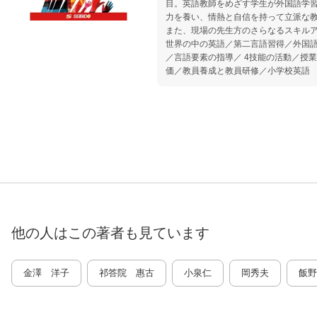
目。英語教師をめざす学生が外国語学
力を養い、情熱と自信を持って立派な
また、現場の先生方のさらなるスキル
世界の中の英語／第二言語習得／外国
／言語要素の指導／ 4技能の活動／授
価／教員養成と教員研修／小学校英語
他の人はこの
著者
も見ています
金澤 洋子
祁󠄀答院 惠古
小泉仁
岡秀夫
飯野