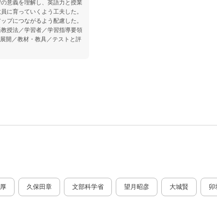
習の意義を理解し、英語力と授業
教員に育っていくよう工夫した。
アップにつながるよう配慮した。
語教授法／学習者／学習指導要領
業展開／教材・教具／テストと評
厚
久保田章
文部科学省
望月昭彦
大城賢
卯