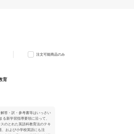
注文可能商品のみ
教育
、解答・訳・参考書等はいっさい
始まる新学習指導要領に沿って、
ンスのとれた英語科教育法のテキ
話題、および小学校英語にも注