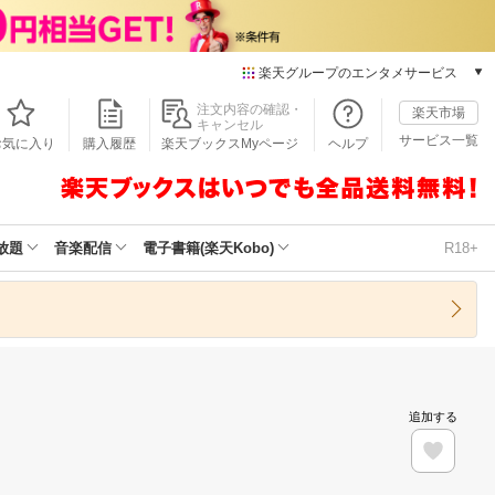
楽天グループのエンタメサービス
本/ゲーム/CD/DVD
注文内容の確認・
楽天市場
キャンセル
楽天ブックス
サービス一覧
お気に入り
購入履歴
楽天ブックスMyページ
ヘルプ
電子書籍
楽天Kobo
雑誌読み放題
楽天マガジン
放題
音楽配信
電子書籍(楽天Kobo)
R18+
音楽配信
楽天ミュージック
動画配信
楽天TV
動画配信ガイド
Rakuten PLAY
追加する
無料テレビ
Rチャンネル
チケット