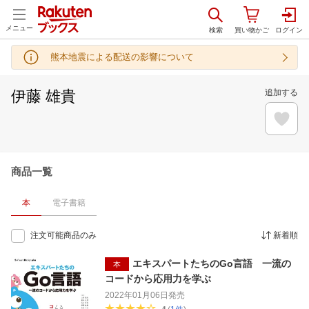
メニュー
熊本地震による配送の影響について
伊藤 雄貴
追加する
商品一覧
本
電子書籍
注文可能商品のみ
新着順
エキスパートたちのGo言語 一流の
本
コードから応用力を学ぶ
2022年01月06日
発売