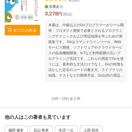
4
(
1
件
)
在庫あり
3,278
円
(税込)
本書は、中級以上のGoプログラマーがツール開
かごに入れる
発・プロダクト開発で必要とされるプログラミ
ングテクニックおよび周辺知識を学ぶための実
践集です。 Goはコマンドラインツール、Web
サービス開発、ソフトウェアやクラウドサービ
スの拡張機能開発、IoTなど利用範囲の広いプ
ログラミング言語です。これらの用途でGoを使
うには、基本的な文法だけでなく、Goの特徴を
活かした定石のコードの書き方、ライブラリの
知識、テストなどの開発手法、Go以外の周辺知
識などの理解も必要です。文法解説が主の入門
書では、これらを学ぶことは難しいです。そこ
で本書では、現役のGoプログラマーが実務や趣
味で開発したオープンソースソフトウェア（O
(1件～
1
件)
全
1
件
SS）を紹介します。その開発の過程で書かれた
コード、参照された資料、使われた開発手法を
解説しつつ、より詳しく学ぶための参考資料を
他の人はこの
著者
も見ています
提示します。入門レベルを脱して、自ら応用力
を身につけるための取っ掛かりとなる情報を提
鎌田 健史
石山 将来
生沼 一公
上田 拓也
供します。