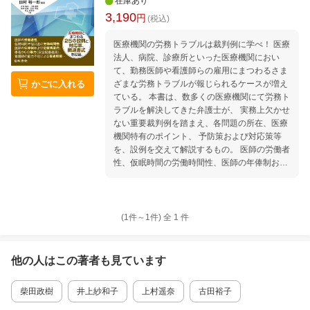
在庫あり
3,190
円
(税込)
医療機関の労務トラブルは裁判例に学べ！ 医療
法人、病院、診療所といった医療機関におい
て、勤務医師や看護師らの雇用にまつわるさま
かごに入れる
ざまな労務トラブルが報じられるケースが増え
ている。 本書は、数多くの医療機関にて労務ト
ラブルを解決してきた弁護士が、 実務上欠かせ
ない重要裁判例を踏まえ、各問題の所在、医療
機関特有のポイント、 予防策および対応策等
を、設例を交えて解説するもの。 医師の労働者
性、仮眠時間の労働時間性、医師の年俸制およ
び定額残業代、 患者からの暴力（安全配慮義
務）……ほか、25の設例を収録。 医療機関の
関係者はもちろん、その人事・労務に携わる実
務家やコンサルタントも必読の1冊。 第1章
(1件～
1
件)
全
1
件
労働法一般 第2章 労働契約の開始・変更 第3
章 労働時間および賃金 第4章 ハラスメント
第5章 労働者の健康 第6章 労働者の異動お
他の人はこの
著者
も見ています
よび降格 第7章 懲戒処分 第8章 労働契約の
終了 第9章 労働者に対する損害賠償請求
柴田政樹
井上紗和子
上村遥奈
古田裕子