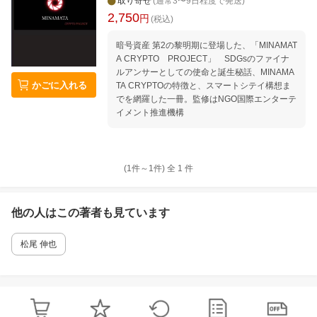
取り寄せ
(通常3〜9日程度で発送)
2,750
円
(税込)
暗号資産 第2の黎明期に登場した、「MINAMAT
A CRYPTO PROJECT」 SDGsのファイナ
ルアンサーとしての使命と誕生秘話、MINAMA
かごに入れる
TA CRYPTOの特徴と、スマートシテイ構想ま
でを網羅した一冊。監修はNGO国際エンターテ
イメント推進機構
(1件～
1
件)
全
1
件
他の人はこの
著者
も見ています
松尾 伸也