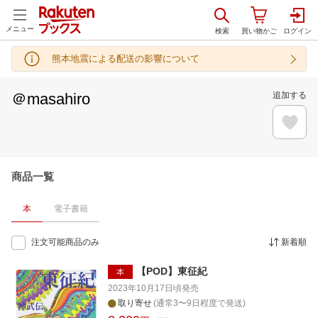
メニュー
熊本地震による配送の影響について
＠masahiro
追加する
商品一覧
本
電子書籍
注文可能商品のみ
新着順
【POD】東征紀
本
2023年10月17日頃
発売
取り寄せ
(通常3〜9日程度で発送)