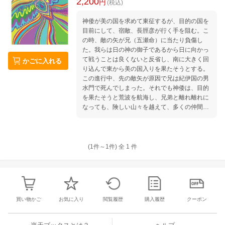
2,200
円
(税込)
神倭が美の国を求めて東征するが、目的の国を
目前にして、宿敵、長脛彦が行く手を阻む。こ
の時、敵の矢が兄（五瀬命）に当たり負傷し
た。我らは日の神の御子であるから日に向かっ
て戦うことは良くないと反省し、南に大きく回
かごに入れる
り込んで東から美の国入りを果たそうとする。
この進行中、先の敵矢が原因で兄は紀伊国の男
水門で死んでしまった。それでも神倭は、目的
を果たそうと荒波を航海し、兄弟と離れ離れに
なっても、険しい山々を越えて、多くの仲間を
増やしながら、決して諦めず、美の国を目指し
て東征する物語である。
(1件～
1
件)
全
1
件
買い物かご
お気に入り
閲覧履歴
購入履歴
クーポン