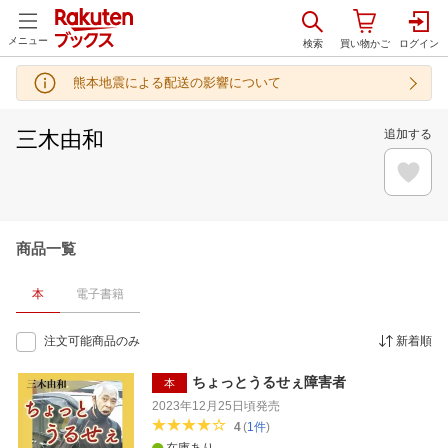
メニュー
熊本地震による配送の影響について
三木由和
追加する
商品一覧
本
電子書籍
注文可能商品のみ
新着順
ちょっとうるせぇ障害者
本
2023年12月25日頃
発売
4
(
1
件
)