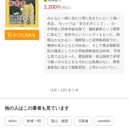
在庫あり
2,200
円
(税込)
みんなと一緒に当たり前に生きたいという強い
意志。 モットウは「全力を尽くして」。 小・
中学校と特殊学級在籍で、脳性麻痺という障害
に加えて、低学力というハンディももった。就
かごに入れる
職もかなわない。偶然知った定時制高校での、
教師や友人たちとの出会い、そして東京都新宿
区の職員としての小学校用務員生活40年、平坦
な道ではなかった。愛知国体・富山国体で卓球
で銀メダルをとるもそれには執着がない。障害
者差別に加えて職業差別、上司からのパワハラ
にあえぐ。それをどう乗り切ろうとしたか。人
に寄り添う心、ひるまぬ行動力、負けん気が火
を吹く。 第1章 就職がダメでも定時制高校が
あった！ 第2章 いろいろな体験、そしてさま
(1件～
1
件)
全
1
件
ざまな人との出会い 第3章 職業訓練学校 第4
章 新宿区の職員、小学校用務員として 第5
章 教師をめざす 第6章 用務員としてのモチ
他の人はこの
著者
も見ています
ベーション 第7章 私の結婚そして子どもたち
shizu
岩城 一郎
畠山 織恵
児島修
junaida