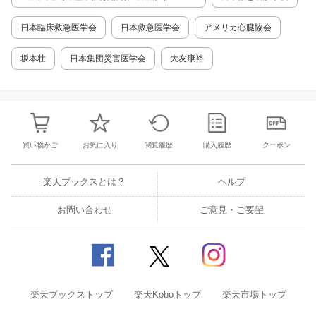
グラウンドナース活動の実際を学べる。 グラウ
C）
ンドナースの位置付けを整理 グラウンドナース
日本臨床救急医学会
日本救急医学会
アメリカ心臓協会
の定義や，看護における位置付け，法的な位置
付けが整理されており，知識を広く学べる。 ド
坂本壮
日本集団災害医学会
大友康裕
クターカー活動の歴史，現状，連携を知る 病院
外の救急活動を学ぶうえでの知識の整理，ドク
ターカー活動の歴史や現状，そしてグラウンド
ナースと連携するほかの搬送システムとのかか
わりにつき学べる。 巻末資料として，「ドクタ
ーカー運行マニュアル 第1版」掲載！！
買い物かご
お気に入り
閲覧履歴
購入履歴
クーポン
楽天ブックスとは？
ヘルプ
お問い合わせ
ご意見・ご要望
楽天ブックストップ
楽天Koboトップ
楽天市場トップ