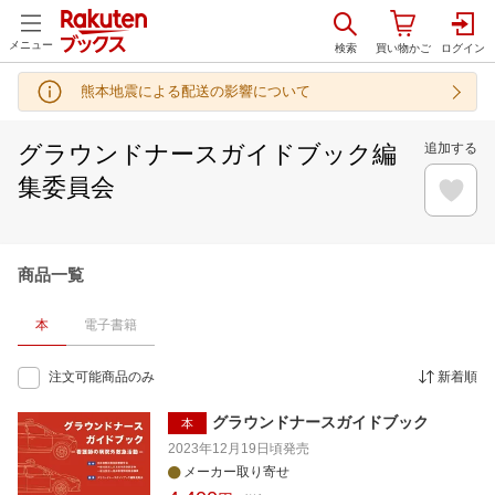
メニュー
熊本地震による配送の影響について
グラウンドナースガイドブック編
追加する
集委員会
商品一覧
本
電子書籍
注文可能商品のみ
新着順
グラウンドナースガイドブック
本
2023年12月19日頃
発売
メーカー取り寄せ