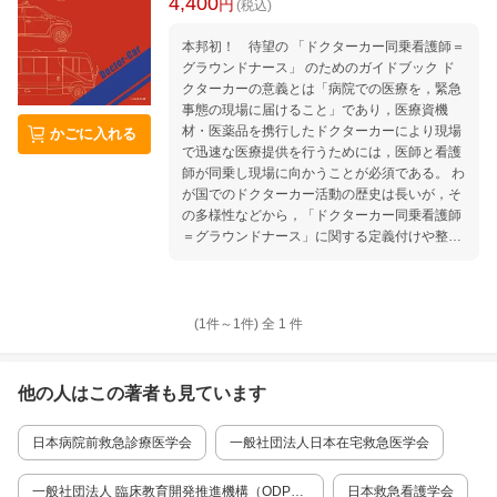
4,400
円
(税込)
本邦初！ 待望の 「ドクターカー同乗看護師＝
グラウンドナース」 のためのガイドブック ド
クターカーの意義とは「病院での医療を，緊急
事態の現場に届けること」であり，医療資機
材・医薬品を携行したドクターカーにより現場
かごに入れる
で迅速な医療提供を行うためには，医師と看護
師が同乗し現場に向かうことが必須である。 わ
が国でのドクターカー活動の歴史は長いが，そ
の多様性などから，「ドクターカー同乗看護師
＝グラウンドナース」に関する定義付けや整
理，調査統計事業に時間を要してきた経緯があ
った。 しかし2018年からの全国ドクターカー
協議会の検討や，2022年からの厚生労働省によ
るドクターカーに関する調査事業などに代表さ
(1件～
1
件)
全
1
件
れる機運の高まりを受け，より多くの医療従事
者がグラウンドナースを理解し支援すること，
そしてグラウンドナースが発展することを祈念
他の人はこの
著者
も見ています
し，このたび本ガイドブックが刊行された。
【本書のポイント】 グラウンドナース活動の実
日本病院前救急診療医学会
一般社団法人日本在宅救急医学会
際を網羅 ドクターカーでの診療活動や，同乗看
護の経験豊富な執筆陣による，実践に基づいた
解説。ドクターカーの種類別，疾患・対象別の
一般社団法人 臨床教育開発推進機構（ODPE
日本救急看護学会