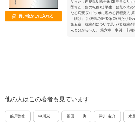
なった：内視鏡切除手術 ⑶ 見事なリカ
墜ちた：癌の転移 ⑸ 平生・普段を求め
なる病変 ⑺ ドツボに埋める行程突入 
買い物かごに入れる
「賭け」 ⑴ 藪睨み医者像 ⑵ 当たり
第五章 抗癌剤について思う ⑴ 抗癌剤
んと分からへん」 第六章 事例・末期の
期癌患者の生き様 ⑶ 家族の優しさに浸る日々 ⑷ 
e） 《我楽多歌集》
他の人はこの
著者
も見ています
船戸崇史
中川恵一
福田 一典
津川 友介
水