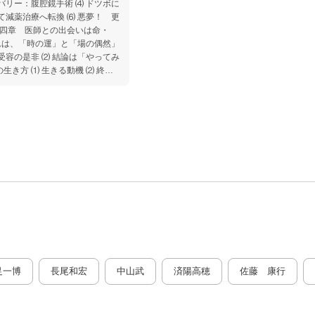
バリー：腹腔鏡手術 ⑷ ドツボに
て減薬治療へ転換 ⑹ 悪夢！ 更
第四章 医師との出会いは命・
外れは、「時の運」と「場の偶然」
受容の是非 ⑵ 結論は「やってみ
生き方 ⑴ 生きる動機 ⑵ 終末
QOL（Quality of Lif
足一博
長尾和宏
中山武
済陽高穂
佐藤 康行