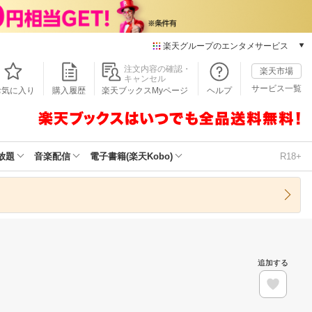
楽天グループのエンタメサービス
本/ゲーム/CD/DVD
注文内容の確認・
楽天市場
キャンセル
楽天ブックス
サービス一覧
お気に入り
購入履歴
楽天ブックスMyページ
ヘルプ
電子書籍
楽天Kobo
雑誌読み放題
楽天マガジン
放題
音楽配信
電子書籍(楽天Kobo)
R18+
音楽配信
楽天ミュージック
動画配信
楽天TV
動画配信ガイド
Rakuten PLAY
追加する
無料テレビ
Rチャンネル
チケット