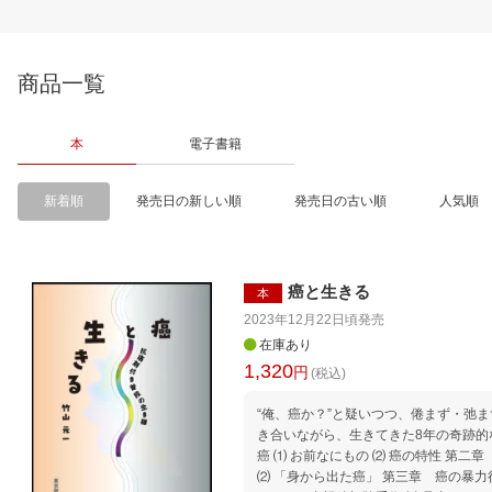
商品一覧
本
電子書籍
新着順
発売日の新しい順
発売日の古い順
人気順
癌と生きる
本
2023年12月22日頃
発売
在庫あり
1,320
円
(税込)
“俺、癌か？”と疑いつつ、倦まず・弛
き合いながら、生きてきた8年の奇跡的
癌 ⑴ お前なにもの ⑵ 癌の特性 第二
⑵ 「身から出た癌」 第三章 癌の暴力行