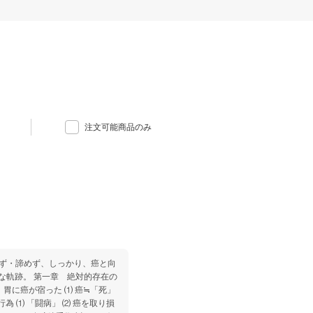
注文可能商品のみ
まず・諦めず、しっかり、癌と向
な軌跡。 第一章 絶対的存在の
章 胃に癌が宿った ⑴ 癌≒「死」
為 ⑴ 「闘病」 ⑵ 癌を取り損