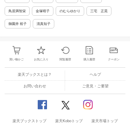
ない、体にやさしいおうち和菓子の世界を体験
してください！ 《CONTENTS》 ◎序章 練り
鳥居満智栄
金塚晴子
のむらゆかり
三宅 正晃
切りの基本 基本の材料／基本の道具／基本の練
り切りの手順と作り方 ◎春 3月 桃の節句…cla
御園井 裕子
清真知子
ssic 桃の花／modernおひなさま 4月 春爛漫…
classic 桜／modern ランドセル 5月 端午の節
句…classic 花菖蒲／modern 鯉のぼり ◎夏 6
月 梅雨…classic 七変化／modern 梅仕事 7
月 七夕の節句…classic 願い笹／modern すい
か 8月 盛夏…classic 花火／modern ひまわり
買い物かご
お気に入り
閲覧履歴
購入履歴
クーポン
◎秋 9月 重陽の節句…classic 着せ綿／moder
n お月見うさぎ 10月 晩秋…classic つくばい
／modern ハロウィンおばけ 11月 立冬…clas
楽天ブックスとは？
ヘルプ
sic 紅葉／modern つや柿 ◎冬 12月 聖夜…cla
ssic 花かご／modern サンタクロース 1月 新
お問い合わせ
ご意見・ご要望
春…classic 手毬／modern みかん 2月 立春…
classic 白椿／modern 節分の鬼 ◎コラム ・練
り切りあんの色配合と色見本／寒天の作り方／
梱包資材と保存について ◎巻末 練り切りQ&A
楽天ブックストップ
楽天Koboトップ
楽天市場トップ