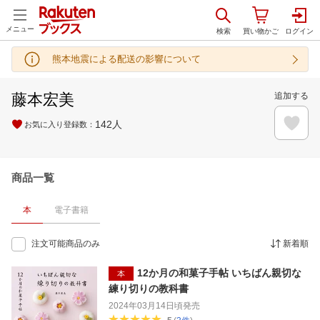
メニュー
熊本地震による配送の影響について
藤本宏美
追加する
142
人
お気に入り登録数：
商品一覧
本
電子書籍
注文可能商品のみ
新着順
12か月の和菓子手帖 いちばん親切な
本
練り切りの教科書
2024年03月14日頃
発売