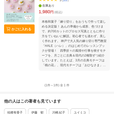
5
(
3
件
)
在庫あり
1,980
円
(税込)
本格和菓子「練り切り」をおうちで作って楽し
める決定版！ あんの準備から成形、色づけま
かごに入れる
で、約700カットのプロセス写真とともに作り
方をていねいに解説。初心者でも迷わず、美し
く作れます。 神戸で大人気の練り切り専門教室
「HALE（ハレ）」のはじめてのレッスンブッ
クが登場！ 四季折々の風情や行事を映すモチ
ーフを、月ごとに古典＆現代の2種類ずつ紹介
しています。たとえば、3月の古典モチーフは
「桃の花」、現代モチーフは「おひなさま」。
8月なら「花火」と「ひまわり」、11月は「紅
葉」と「つや柿」、2月は「白椿」と「節分の
鬼」のように、1年を通じて季節感あふれる練
り切りを楽しむことができます。 本書では初心
(1件～
1
件)
全
1
件
者がつまずきやすいポイントの解説からスター
トし、わかりやすいプロセス写真とともに作り
方およびコツをていねいに紹介しています。 手
他の人はこの
著者
も見ています
順のとおりに仕上げた“はじめての練り切り”の
出来栄えには、きっと感動してしまうに違いあ
桔梗有香子
伊藤 郁
川嶋 紀子
ユイミコ
りません。グルテンフリーで卵も乳製品も使わ