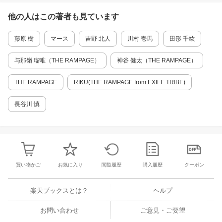
他の人はこの
著者
も見ています
藤原 樹
マース
吉野 北人
川村 壱馬
田形 千紘
与那嶺 瑠唯（THE RAMPAGE）
神谷 健太（THE RAMPAGE）
THE RAMPAGE
RIKU(THE RAMPAGE from EXILE TRIBE)
長谷川 慎
買い物かご
お気に入り
閲覧履歴
購入履歴
クーポン
楽天ブックスとは？
ヘルプ
お問い合わせ
ご意見・ご要望