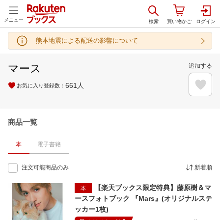
メニュー
熊本地震による配送の影響について
マース
追加する
661
人
お気に入り登録数：
商品一覧
本
電子書籍
注文可能商品のみ
新着順
【楽天ブックス限定特典】藤原樹＆マ
本
ースフォトブック 『Mars』(オリジナルステ
ッカー1枚)