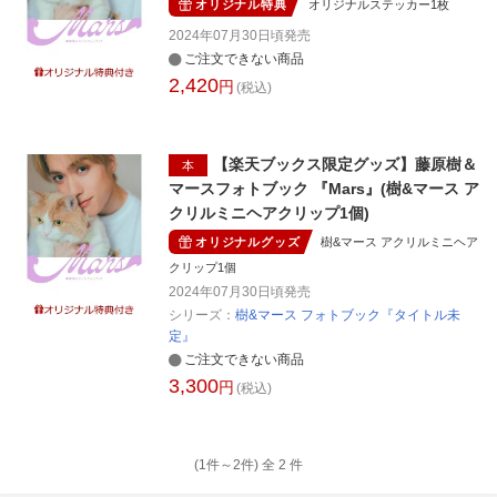
オリジナル特典
オリジナルステッカー1枚
2024年07月30日頃
発売
ご注文できない商品
2,420
円
(税込)
【楽天ブックス限定グッズ】藤原樹＆
本
マースフォトブック 『Mars』(樹&マース ア
クリルミニヘアクリップ1個)
オリジナルグッズ
樹&マース アクリルミニヘア
クリップ1個
2024年07月30日頃
発売
シリーズ：
樹&マース フォトブック『タイトル未
定』
ご注文できない商品
3,300
円
(税込)
(1件～
2
件)
全
2
件